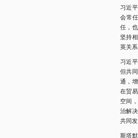
习近
会常
任，
坚持
英关系
习近
但共
通，
在贸
空间
治解
共同发
斯塔