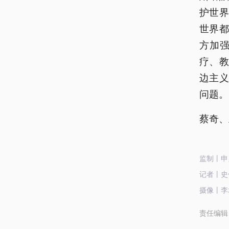
护世
世界
方加
疗、
边主
问题。
蔡奇、
监制丨申
记者丨史伟
摄像丨李
责任编辑