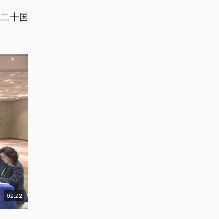
席二十国
02:22