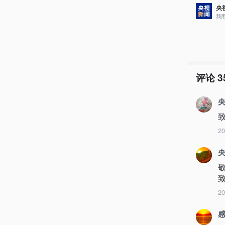
央
我
评论
3
央
2
央
致
2