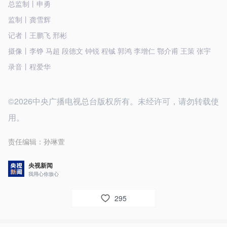
总监制丨申勇
监制丨龚雪辉
记者丨王鹏飞 邢彬
摄像丨李铮 马超 段德文 钟锐 程铖 郭鸿 李增仁 鄂介甫 王策 张宇
录音丨程爱华
©2026中央广播电视总台版权所有。未经许可，请勿转载使
用。
责任编辑：
孙琳萱
央视新闻
我用心你放心
295