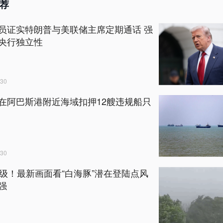
荐
员证实特朗普与美联储主席定期通话 强
央行独立性
30
在阿巴斯港附近海域扣押12艘违规船只
30
6级！最新画面看“白海豚”潜在登陆点风
强