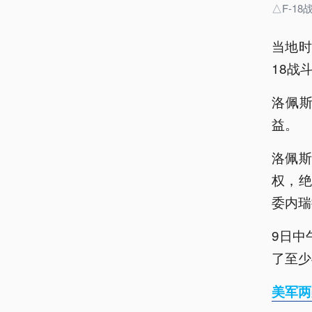
△F-1
当地时
18战
洛佩
益。
洛佩
权，
委内瑞
9日中
了至少
美军两