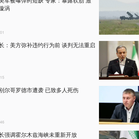
漩涡
01
长：美方弥补违约行为前 谈判无法重启
15
别尔哥罗德市遭袭 已致多人死伤
46
长强调霍尔木兹海峡未重新开放