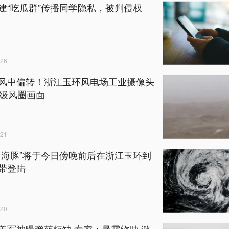
建“吃瓜群”传播同学隐私，被判侵权
26
风中偏转！浙江玉环风电场工业摄像头
2级风圈画面
21
白海豚”将于今日傍晚前后在浙江玉环到
带登陆
20
美军被曝弹药短缺 专家：暴露软肋 激