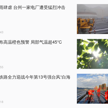
雨肆虐 台州一家电厂遭受猛烈冲击
43
布高温橙色预警 局部气温超45℃
55
铁路全力迎战今年第13号强台风“白海
18