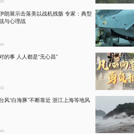
26
伊朗展示击落美以战机残骸 专家：典型
战与心理战
45
对的事 人人都是“无心昌”
32
台风“白海豚”不断靠近 浙江上海等地风
40