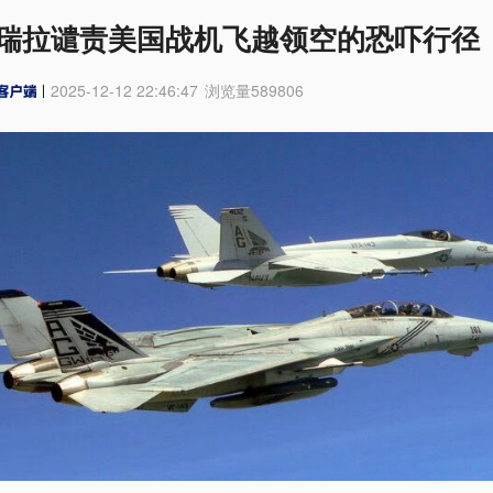
瑞拉谴责美国战机飞越领空的恐吓行径
2025-12-12 22:46:47
浏览量
589806