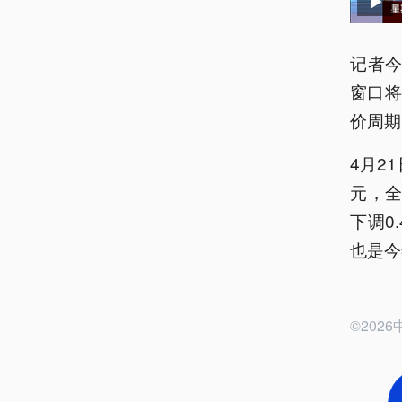
记者今
窗口
价周期
4月2
元，全
下调0
也是今
©20