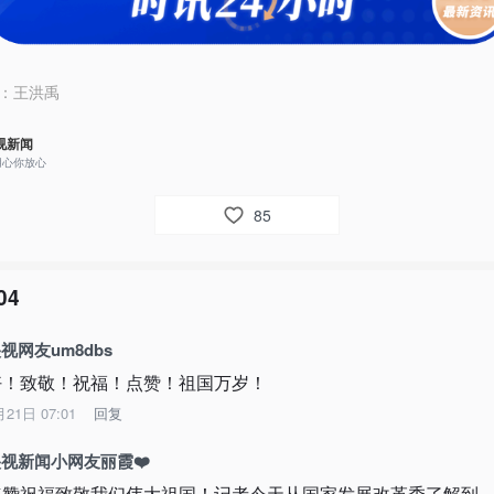
：
王洪禹
视新闻
用心你放心
85
04
视网友um8dbs
好！致敬！祝福！点赞！祖国万岁！
月21日 07:01
回复
视新闻小网友丽霞❤️
点赞祝福致敬我们伟大祖国！记者今天从国家发展改革委了解到，