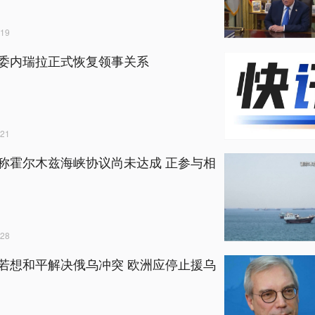
19
委内瑞拉正式恢复领事关系
21
称霍尔木兹海峡协议尚未达成 正参与相
28
若想和平解决俄乌冲突 欧洲应停止援乌