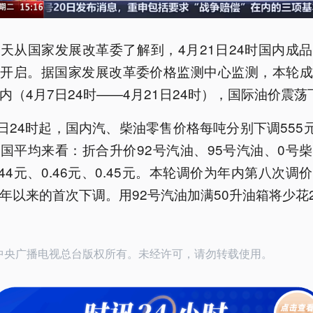
天从国家发展改革委了解到，4月21日24时国内成
将开启。据国家发展改革委价格监测中心监测，本轮成
内（4月7日24时——4月21日24时），国际油价震荡
1日24时起，国内汽、柴油零售价格每吨分别下调555元
国平均来看：折合升价92号汽油、95号汽油、0号
.44元、0.46元、0.45元。本轮调价为年内第八次调
年以来的首次下调。用92号汽油加满50升油箱将少花
26中央广播电视总台版权所有。未经许可，请勿转载使用。