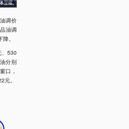
品油调价
品油调
下降。
、530
柴油分别
价窗口，
22元。