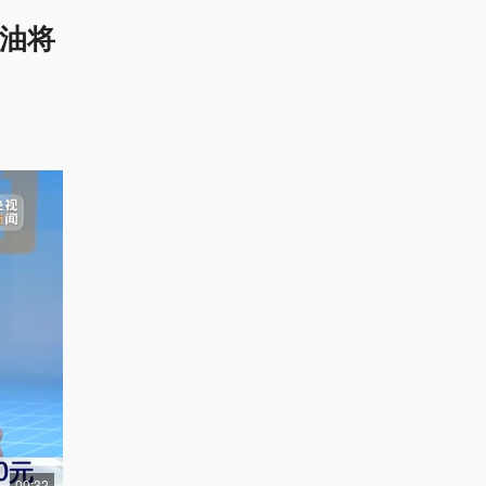
汽油将
00:32