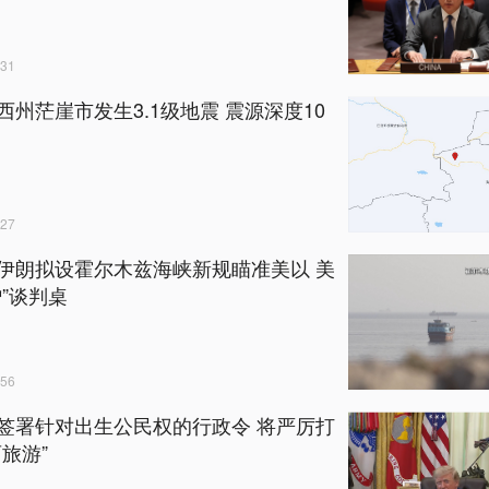
31
西州茫崖市发生3.1级地震 震源深度10
27
伊朗拟设霍尔木兹海峡新规瞄准美以 美
蹭”谈判桌
56
签署针对出生公民权的行政令 将严厉打
育旅游”