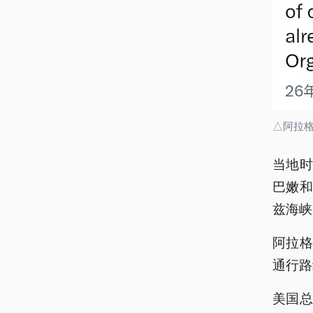
△阿拉
当地时
巴嫩
兹海峡
阿拉
通行路
美国