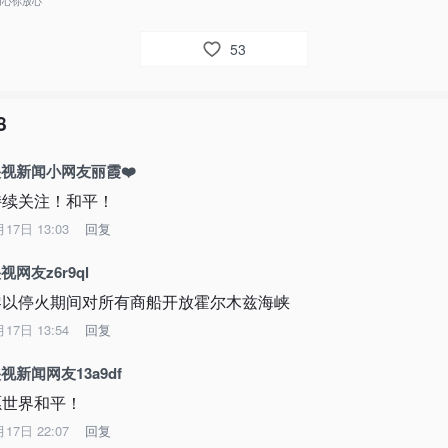
用心你放心
53
8
视新闻小网友丽霞❤️
持续关注！和平！
月17日 13:03
回复
视网友z6r9ql
黎以停火期间对所有商船开放霍尔木兹海峡
月17日 13:54
回复
视新闻网友13a9df
愿世界和平！
月17日 22:07
回复