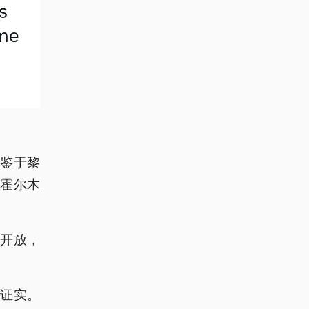
，鉴于黎
霍尔木
开放，
证实。