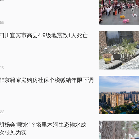
55
四川宜宾市高县4.9级地震致1人死亡
10
非京籍家庭购房社保个税缴纳年限下调
22
胡杨会“喷水”？塔里木河生态输水成
次眼见为实