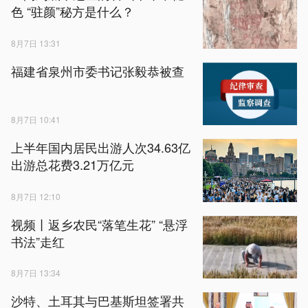
色 “驻颜”秘方是什么？
8月7日 13:31
福建省泉州市委书记张毅恭被查
8月7日 10:41
上半年国内居民出游人次34.63亿
出游总花费3.21万亿元
8月7日 12:10
视频丨返乡农民“落笔生花” “悬浮
书法”走红
8月7日 13:34
沙特、土耳其与巴基斯坦签署共