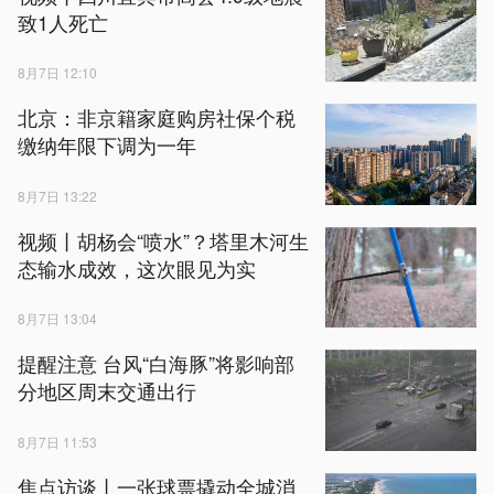
致1人死亡
8月7日 12:10
北京：非京籍家庭购房社保个税
缴纳年限下调为一年
8月7日 13:22
视频丨胡杨会“喷水”？塔里木河生
态输水成效，这次眼见为实
8月7日 13:04
提醒注意 台风“白海豚”将影响部
分地区周末交通出行
8月7日 11:53
焦点访谈丨一张球票撬动全城消