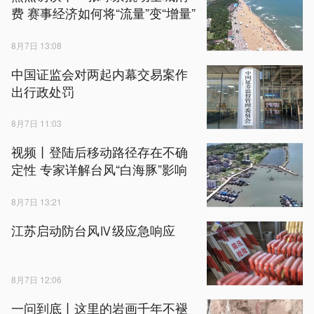
费 赛事经济如何将“流量”变“增量”
8月7日 13:08
中国证监会对两起内幕交易案作
出行政处罚
8月7日 11:03
视频丨登陆后移动路径存在不确
定性 专家详解台风“白海豚”影响
8月7日 13:21
江苏启动防台风Ⅳ级应急响应
8月7日 12:06
一问到底丨这里的岩画千年不褪