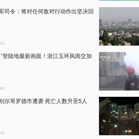
军司令：将对任何敌对行动作出坚决回
24
豚”登陆地最新画面！浙江玉环风雨交加
04
别尔哥罗德市遭袭 死亡人数升至5人
14