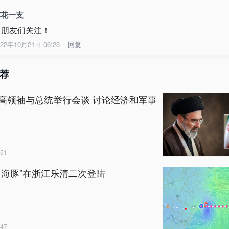
莲花一支
谢朋友们关注！
022年10月21日 06:23
回复
荐
高领袖与总统举行会谈 讨论经济和军事
51
白海豚”在浙江乐清二次登陆
47