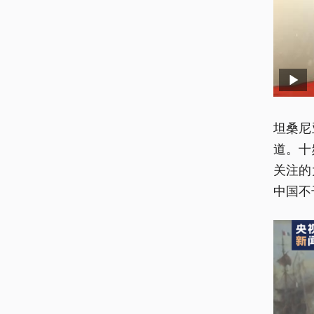
坦桑尼
道。十
关注的
中国不