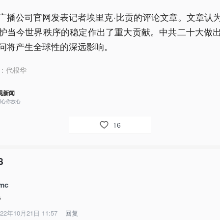
广播公司官网发表记者埃里克·比贡的评论文章。文章认
护当今世界秩序的稳定作出了重大贡献。中共二十大做
问将产生全球性的深远影响。
：
代根华
视新闻
用心你放心
16
8
mc
赞
022年10月21日 11:57
回复