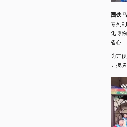
国铁乌
专列9
化博
省心。
为方
力接驳