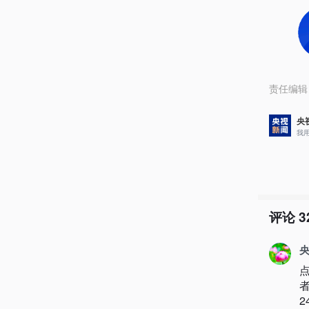
责任编辑
央
我
评论
3
央