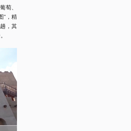
葡萄、
图”，精
6趟，其
番。