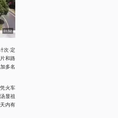
01:52
计次·定
图片和路
添加多名
凭火车
汤显祖
7天内有