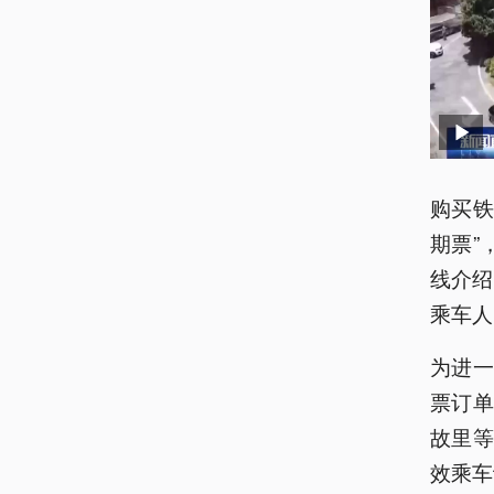
购买铁
期票”
线介绍
乘车人
为进
票订
故里等
效乘车