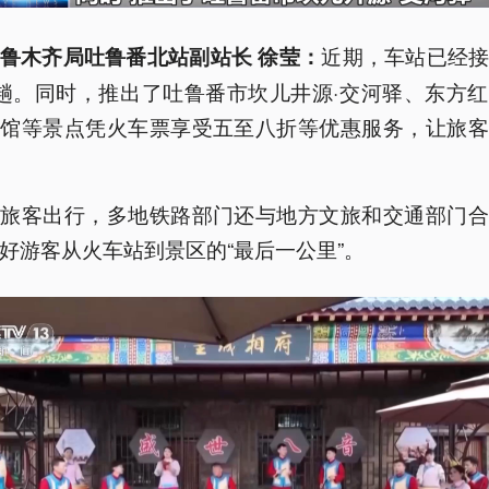
近期，车站已经
鲁木齐局吐鲁番北站副站长 徐莹：
趟。同时，推出了吐鲁番市坎儿井源·交河驿、东方
物馆等景点凭火车票享受五至八折等优惠服务，让旅客
便旅客出行，多地铁路部门还与地方文旅和交通部门合
好游客从火车站到景区的“最后一公里”。