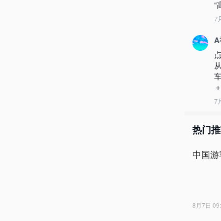
“
7
＋
7
热门推
中国游
8月7日 09: