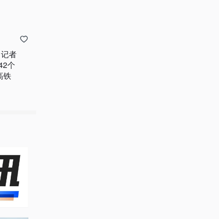
！记者
42个
高铁