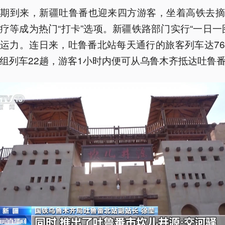
暑期到来，新疆吐鲁番也迎来四方游客，坐着高铁去摘
疗等成为热门“打卡”选项。新疆铁路部门实行“一日一
运力。连日来，吐鲁番北站每天通行的旅客列车达7
组列车22趟，游客1小时内便可从乌鲁木齐抵达吐鲁