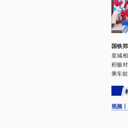
国铁郑
皇城
积极
乘车前
视频丨