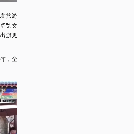
接发旅游
红卓览文
出游更
作，全