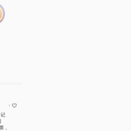
1
！记
国
票，