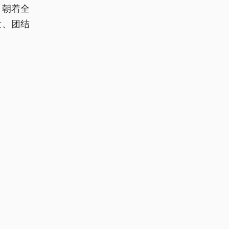
，朝着全
发、团结
3