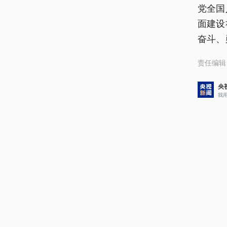
党全国
面建设
奋斗、
责任编辑
央
我
评论
6
s
2