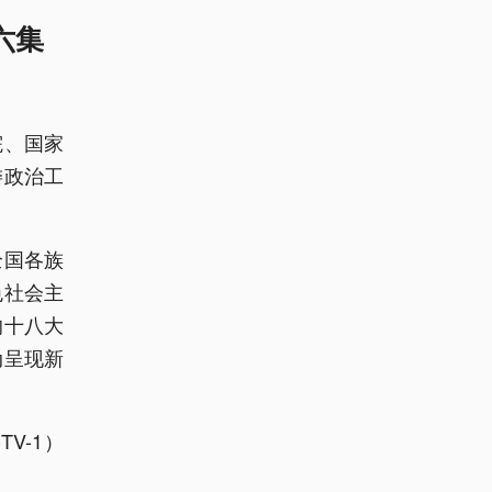
六集
院、国家
委政治工
全国各族
色社会主
的十八大
动呈现新
V-1）