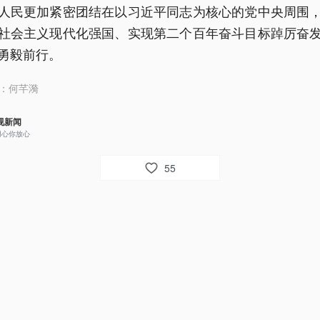
人民更加紧密团结在以习近平同志为核心的党中央周围
社会主义现代化强国、实现第二个百年奋斗目标踔厉奋
勇毅前行。
：
何芊漪
视新闻
用心你放心
55
1
ophiechen
赞
022年10月15日 14:30
回复