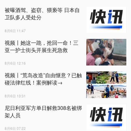
被曝酒驾、盗窃、猥亵等 日本自
卫队多人受处分
8月6日 11:47
视频丨她这一跪，抢回一命！三
亚一护士街头开展生死急救
8月6日 12:16
视频丨“荒岛改造”自由惬意？已触
碰法律红线！案例解读→
8月6日 13:31
尼日利亚军方单日解救308名被绑
架人员
8月6日 07:22