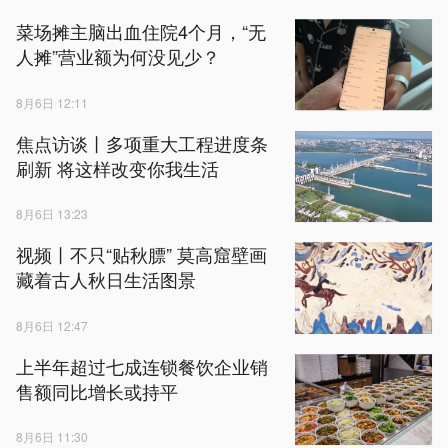
菜场摊主脑出血住院4个月，“无
人摊”营业额为何没见少？
8月6日 12:11
焦点访谈丨多项重大工程进度条
刷新 将这样改变你我生活
8月6日 13:23
视频丨不只“贴秋膘” 莫高窟壁画
藏着古人秋日生活图景
8月6日 12:47
上半年超过七成连锁餐饮企业销
售额同比增长或持平
8月6日 11:30