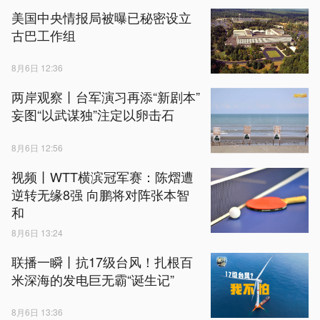
美国中央情报局被曝已秘密设立
古巴工作组
8月6日 12:36
两岸观察丨台军演习再添“新剧本”
妄图“以武谋独”注定以卵击石
8月6日 12:56
视频丨WTT横滨冠军赛：陈熠遭
逆转无缘8强 向鹏将对阵张本智
和
8月6日 13:24
联播一瞬丨抗17级台风！扎根百
米深海的发电巨无霸“诞生记”
8月6日 13:36