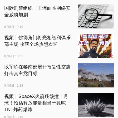
国际刑警组织：非洲面临网络安
全威胁加剧
8月6日 12:10
视频丨佛得角门将亮相智利俱乐
部主场 收获全场热烈欢迎
8月6日 13:31
以军称在黎南部展开报复性空袭
打击真主党目标
8月6日 12:33
视频丨SpaceX火箭残骸撞上月
球！预估释放能量相当于数吨
TNT炸药爆炸
8月6日 13:19