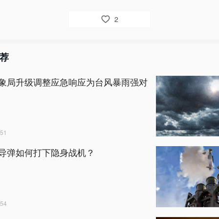
2
荐
象局升级调整应急响应为台风暴雨强对
51
导弹如何打下隐身战机？
54