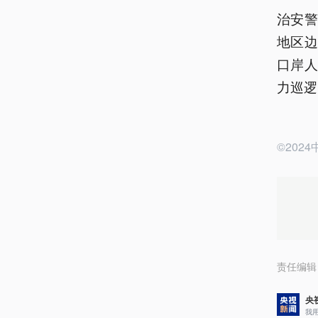
治安
地区
口岸
力巡逻
©20
责任编辑
央
我