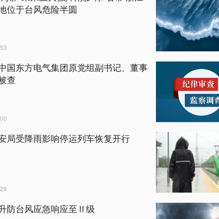
地位于台风危险半圆
53
中国东方电气集团原党组副书记、董事
被查
00
安局受降雨影响停运列车恢复开行
29
升防台风应急响应至Ⅱ级