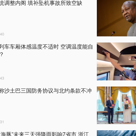
统调整内阁 填补坠机事故所致空缺
40
列车车厢体感温度不适时 空调温度能自
？
43
称沙土巴三国防务协议与北约条款不冲
31
白海豚”未来三天强降雨影响7省市 浙江