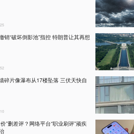
25
撤销“破坏倒影池”指控 特朗普让其再想
52
墙碎片像瀑布从17楼坠落 三伏天快自
10
标价”删差评？网络平台“职业刷评”顽疾
治