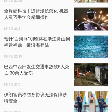
8月7日 23:05
全释硬科技丨追赶漫长演化 机器
人灵巧手学会精细操作
8月7日 23:51
预计“白海豚”明晚将在浙江舟山到
福建福鼎一带沿海登陆
8月7日 22:35
巴西中西部发生交通事故致5人死
亡 30余人受伤
8月7日 23:01
伊朗官员称防务协议无法保障沙
特安全