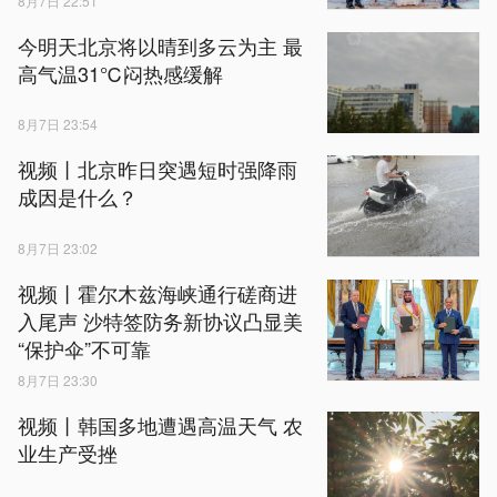
8月7日 22:51
今明天北京将以晴到多云为主 最
高气温31℃闷热感缓解
8月7日 23:54
视频丨北京昨日突遇短时强降雨
成因是什么？
8月7日 23:02
视频丨霍尔木兹海峡通行磋商进
入尾声 沙特签防务新协议凸显美
“保护伞”不可靠
8月7日 23:30
视频丨韩国多地遭遇高温天气 农
业生产受挫