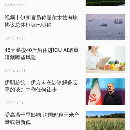
8月7日 20:04
视频丨伊朗官员称霍尔木兹海峡
协议总体框架已明确
8月7日 19:25
45天暴瘦40斤后住进ICU AI减重
暗藏哪些风险
8月7日 20:41
伊朗总统：伊方未在涉谅解备忘
录的谈判中作任何让步
8月7日 19:13
受高温干旱影响 法国籽粒玉米产
量或创新低