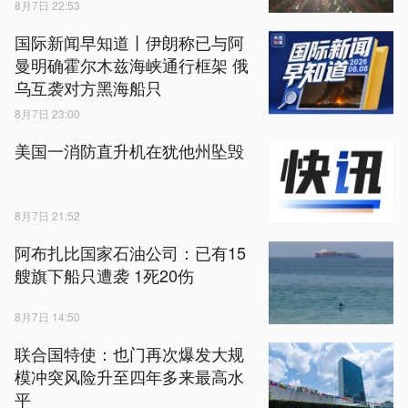
8月7日 22:53
国际新闻早知道丨伊朗称已与阿
曼明确霍尔木兹海峡通行框架 俄
乌互袭对方黑海船只
8月7日 23:00
美国一消防直升机在犹他州坠毁
8月7日 21:52
阿布扎比国家石油公司：已有15
艘旗下船只遭袭 1死20伤
8月7日 14:50
联合国特使：也门再次爆发大规
模冲突风险升至四年多来最高水
平