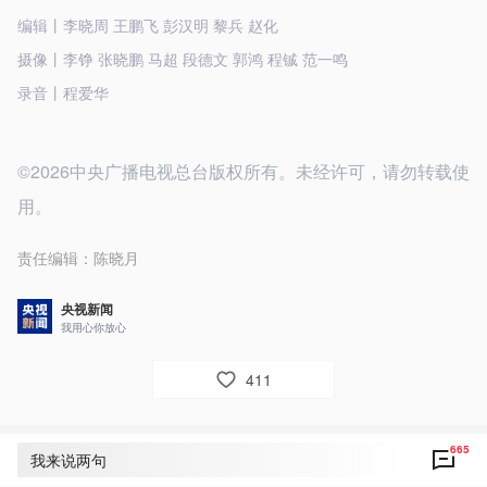
编辑丨李晓周 王鹏飞 彭汉明 黎兵 赵化
摄像丨李铮 张晓鹏 马超 段德文 郭鸿 程铖 范一鸣
录音丨程爱华
©2026中央广播电视总台版权所有。未经许可，请勿转载使
用。
责任编辑：
陈晓月
央视新闻
我用心你放心
411
665
评论
665
我来说两句