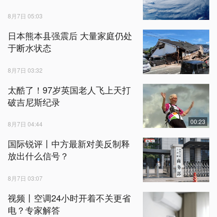
8月7日 05:03
日本熊本县强震后 大量家庭仍处
于断水状态
8月7日 03:32
太酷了！97岁英国老人飞上天打
破吉尼斯纪录
00:23
8月7日 04:44
国际锐评丨中方最新对美反制释
放出什么信号？
8月7日 03:07
视频丨空调24小时开着不关更省
电？专家解答