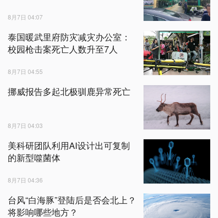
8月7日 04:07
泰国暖武里府防灾减灾办公室：
校园枪击案死亡人数升至7人
8月7日 04:55
挪威报告多起北极驯鹿异常死亡
8月7日 04:03
美科研团队利用AI设计出可复制
的新型噬菌体
8月7日 04:36
台风“白海豚”登陆后是否会北上？
将影响哪些地方？