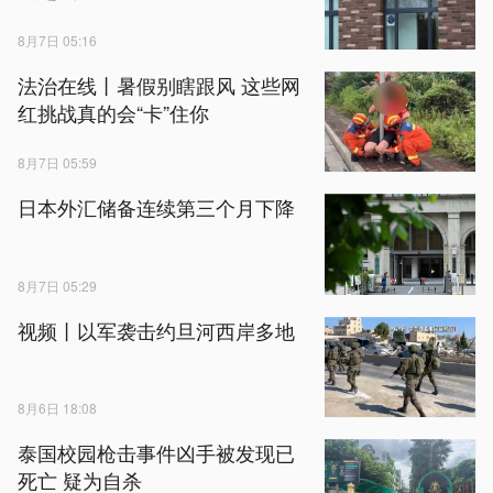
8月7日 05:16
法治在线丨暑假别瞎跟风 这些网
红挑战真的会“卡”住你
8月7日 05:59
日本外汇储备连续第三个月下降
8月7日 05:29
视频丨以军袭击约旦河西岸多地
8月6日 18:08
泰国校园枪击事件凶手被发现已
死亡 疑为自杀