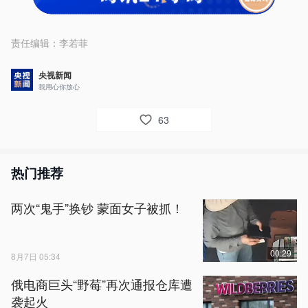
责任编辑：
李若菲
央视新闻
我用心你放心
63
热门推荐
两次“鬼手”换钞 蒙面女子被抓！
00:29
8月7日 05:34
俄电商巨头“野莓”再次通报仓库遭
袭起火