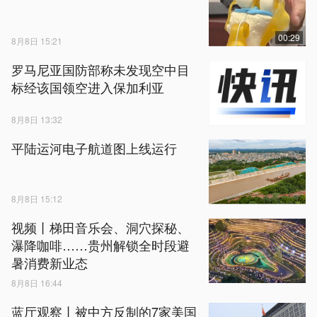
00:29
8月8日 15:21
罗马尼亚国防部称未发现空中目
标经该国领空进入保加利亚
8月8日 13:32
平陆运河电子航道图上线运行
8月8日 15:12
视频丨梯田音乐会、洞穴探秘、
瀑降咖啡……贵州解锁全时段避
暑消费新业态
8月8日 16:44
蓝厅观察丨被中方反制的7家美国