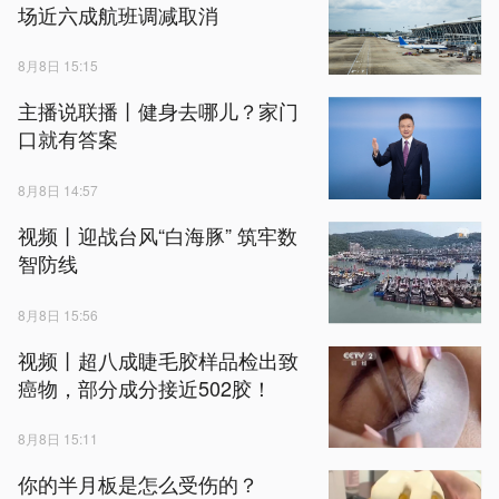
场近六成航班调减取消
8月8日 15:15
主播说联播丨健身去哪儿？家门
口就有答案
8月8日 14:57
视频丨迎战台风“白海豚” 筑牢数
智防线
8月8日 15:56
视频丨超八成睫毛胶样品检出致
癌物，部分成分接近502胶！
8月8日 15:11
你的半月板是怎么受伤的？