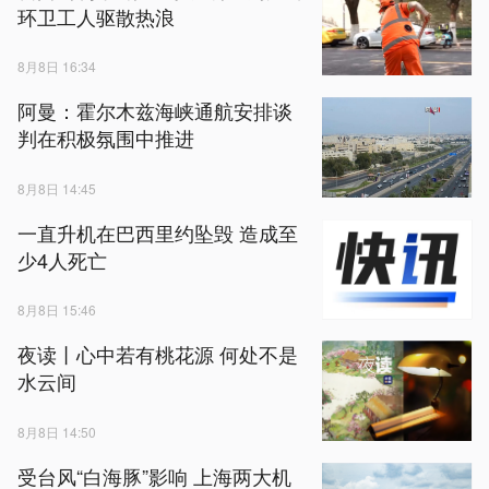
环卫工人驱散热浪
8月8日 16:34
阿曼：霍尔木兹海峡通航安排谈
判在积极氛围中推进
8月8日 14:45
一直升机在巴西里约坠毁 造成至
少4人死亡
8月8日 15:46
夜读丨心中若有桃花源 何处不是
水云间
8月8日 14:50
受台风“白海豚”影响 上海两大机