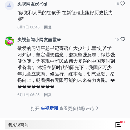
央视网友z6r9ql
16
“做党和人民的红孩子 在新征程上跑好历史接力
赛”
6月1日 06:45
回复
央视新闻小网友丽霞❤️
15
敬爱的习近平总书记寄语广大少年儿童“刻苦学
习知识，坚定理想信念，磨练坚强意志，锻炼强
健体魄，为实现中华民族伟大复兴的中国梦时刻
准备着”。沐浴在新时代的阳光下，我国亿万少
年儿童立志向、修品行、练本领，朝气蓬勃、昂
扬向上，朝着拥有无限可能的未来奋力奔跑。❤️
❤️❤️❤️❤️❤️❤️❤️❤️
6月1日 06:25
回复
央视新闻
打开
查看更多精彩评论
847
我来说两句