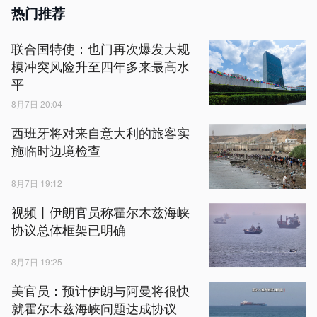
热门推荐
联合国特使：也门再次爆发大规
模冲突风险升至四年多来最高水
平
8月7日 20:04
西班牙将对来自意大利的旅客实
施临时边境检查
8月7日 19:12
视频丨伊朗官员称霍尔木兹海峡
协议总体框架已明确
8月7日 19:25
美官员：预计伊朗与阿曼将很快
就霍尔木兹海峡问题达成协议