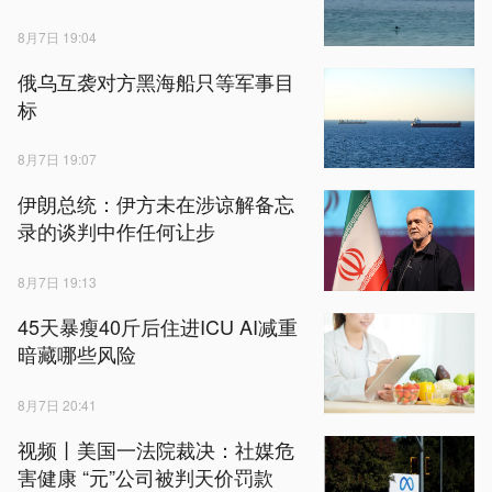
8月7日 19:04
俄乌互袭对方黑海船只等军事目
标
8月7日 19:07
伊朗总统：伊方未在涉谅解备忘
录的谈判中作任何让步
8月7日 19:13
45天暴瘦40斤后住进ICU AI减重
暗藏哪些风险
8月7日 20:41
视频丨美国一法院裁决：社媒危
害健康 “元”公司被判天价罚款