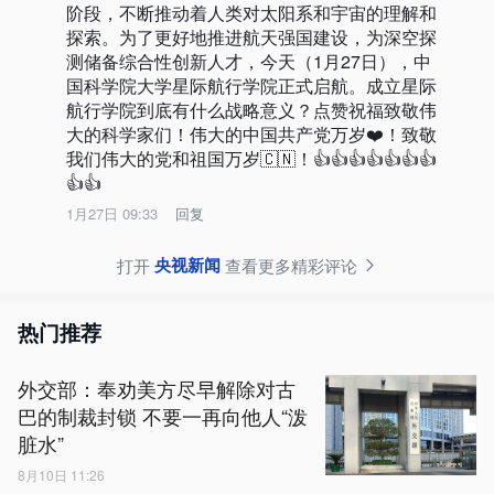
阶段，不断推动着人类对太阳系和宇宙的理解和
探索。为了更好地推进航天强国建设，为深空探
测储备综合性创新人才，今天（1月27日），中
国科学院大学星际航行学院正式启航。成立星际
航行学院到底有什么战略意义？点赞祝福致敬伟
大的科学家们！伟大的中国共产党万岁❤️！致敬
我们伟大的党和祖国万岁🇨🇳！👍👍👍👍👍👍👍
👍👍
1月27日 09:33
回复
央视新闻
打开
查看更多精彩评论
热门推荐
外交部：奉劝美方尽早解除对古
巴的制裁封锁 不要一再向他人“泼
脏水”
8月10日 11:26