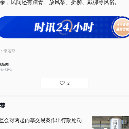
余，民间还有踏青、放风筝、折柳、戴柳等风俗。
：
李若菲
视新闻
用心你放心
2
荐
监会对两起内幕交易案作出行政处罚