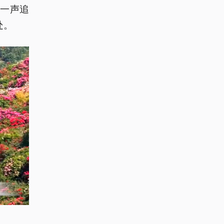
一声追
处。