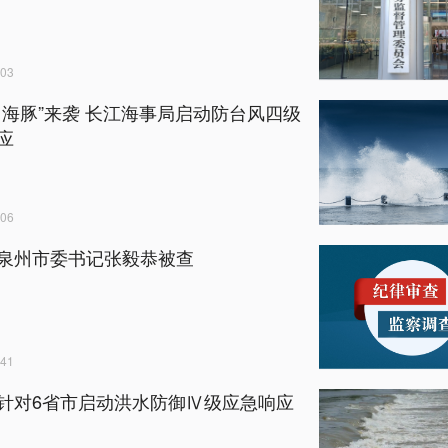
03
白海豚”来袭 长江海事局启动防台风四级
应
06
泉州市委书记张毅恭被查
41
针对6省市启动洪水防御Ⅳ级应急响应