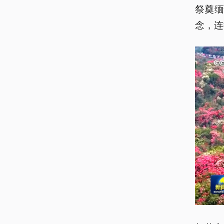
祭奠
念，连