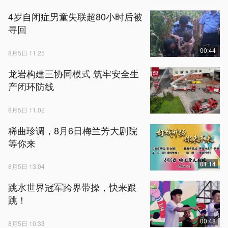
4岁自闭症男童失联超80小时后被
寻回
00:44
8月5日 11:25
龙岩构建三协同模式 筑牢安全生
产闭环防线
8月5日 11:02
稀曲珍调，8月6日梅兰芳大剧院
等你来
01:14
8月5日 13:04
跳水世界冠军跨界带操，快来跟
跳！
00:48
8月5日 10:33