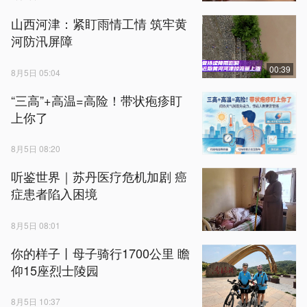
山西河津：紧盯雨情工情 筑牢黄
河防汛屏障
00:39
8月5日 05:04
“三高”+高温=高险！带状疱疹盯
上你了
8月5日 08:20
听鉴世界｜苏丹医疗危机加剧 癌
症患者陷入困境
8月5日 08:01
你的样子丨母子骑行1700公里 瞻
仰15座烈士陵园
8月5日 10:37