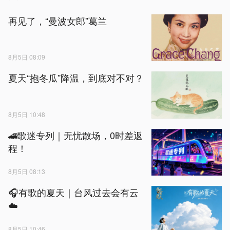
再见了，“曼波女郎”葛兰
8月5日 08:09
夏天“抱冬瓜”降温，到底对不对？
8月5日 10:48
🚄歌迷专列｜无忧散场，0时差返
程！
8月5日 08:13
🎧有歌的夏天｜台风过去会有云
☁️
8月5日 10:46