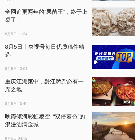
全网追更两年的“果菌王”，终于上
桌了！
8月5日 11:34
8月5日丨央视号每日优质稿件精
选
8月5日 13:01
重庆江湖菜中，黔江鸡杂必有一
席之地
00:47
8月5日 10:40
晚霞倾河彩虹凌空 “双倍暮色”的
浪漫洒满金城
8月5日 04:12