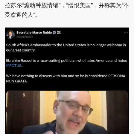
拉苏尔“煽动种族情绪”，“憎恨美国”，并称其为“不
受欢迎的人”。