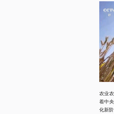
农业
着中
化新阶