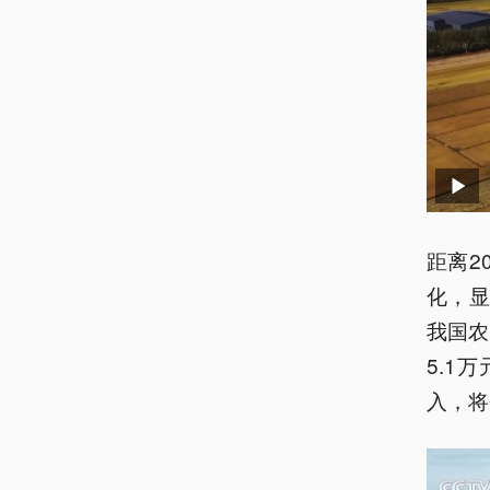
距离2
化，
我国农
5.1
入，将