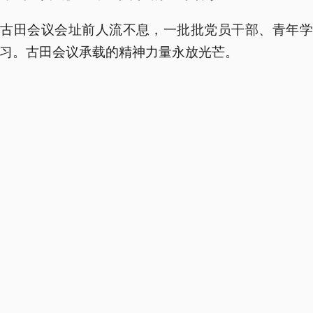
，古田会议会址前人流不息，一批批党员干部、青年学
习。古田会议承载的精神力量永放光芒。
田再出发 触摸红色脉搏
会议精神，照亮前路。如今的古田，掩映在青山绿水中
迎风招展，每年都有不少党员和群众来这里参观学习
们跟随镜头一起去古田会址重温历史、感悟精神。