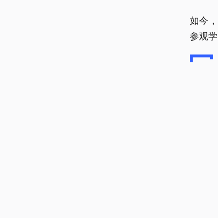
如今
参观学
从古
古田
红旗
来，我