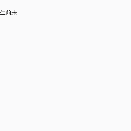
生前来
，鲜艳
。接下