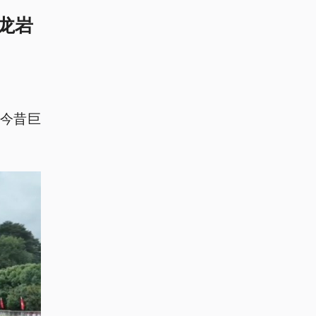
龙岩
受今昔巨