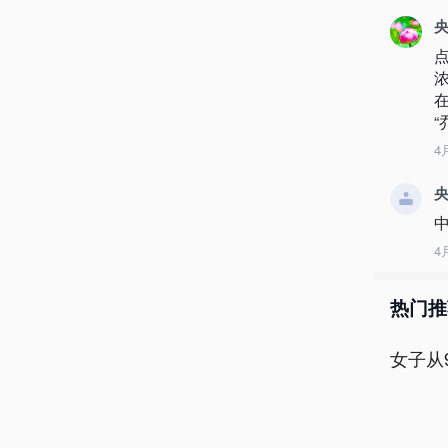
央
4
央
4
热门推
女子从