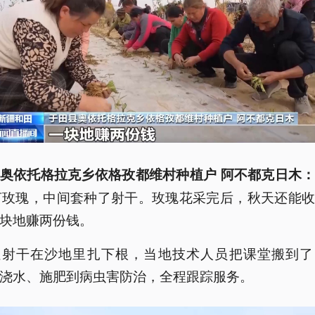
奥依托格拉克乡依格孜都维村种植户 阿不都克日木
亩玫瑰，中间套种了射干。玫瑰花采完后，秋天还能
块地赚两份钱。
让射干在沙地里扎下根，当地技术人员把课堂搬到了
浇水、施肥到病虫害防治，全程跟踪服务。