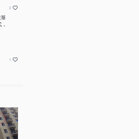
3
意渐
式，
1