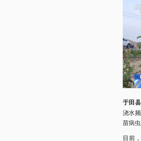
于田县
浇水
苗病虫
目前，