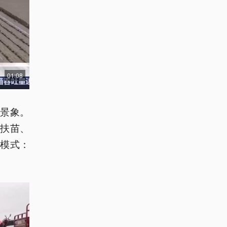
01:08
景象。
扶苗、
模式：