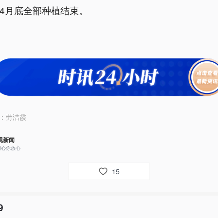
4月底全部种植结束。
：
劳洁霞
视新闻
用心你放心
15
9