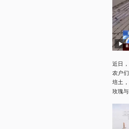
近日
农户
培土
玫瑰与