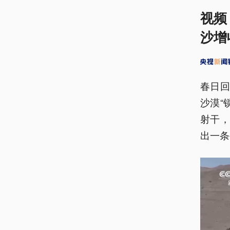
视频
沙增
春日
沙漠“
射干，
出一条