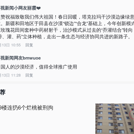
视新闻小网友丽霞❤️
点赞祝福致敬我们伟大祖国！春日回暖，塔克拉玛干沙漠边缘绿
浓。新疆和田地区于田县在沙漠“锁边”“合龙”基础上，今年创新模
在玫瑰花田间套种中药材射干，治沙模式从过去的“乔灌结合”转向
“乔、灌、药”立体种植，走出一条生态与经济协同共进的新路子。
月13日 10:55
回复
视新闻网友bmwuoe
中国人的沙漠经济，值得全球推广使用
月13日 11:28
回复
荐
9楼连扔6个烂桃被刑拘