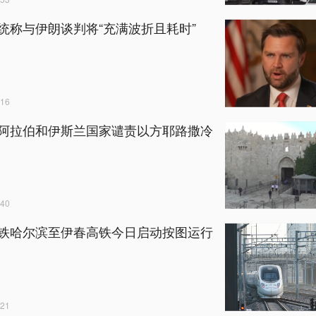
统称与伊朗谈判将“充满波折且耗时”
16
阿拉伯和伊斯兰国家谴责以方耶路撒冷
40
铁哈尔滨至伊春高铁今日启动按图运行
21