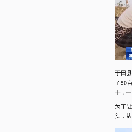
于田县
了50
干，一
为了
头，从