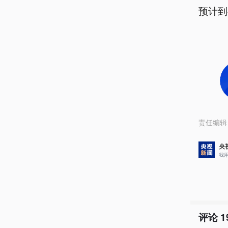
预计到
责任编辑
央
我
评论
1