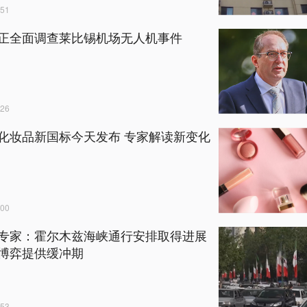
51
正全面调查莱比锡机场无人机事件
26
化妆品新国标今天发布 专家解读新变化
00
专家：霍尔木兹海峡通行安排取得进展
博弈提供缓冲期
53