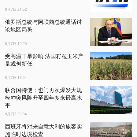
8月7日 21:52
俄罗斯总统与阿联酋总统通话讨
论地区局势
8月7日 10:20
受高温干旱影响 法国籽粒玉米产
量或创新低
8月7日 13:54
联合国特使：也门再次爆发大规
模冲突风险升至四年多来最高水
平
8月7日 20:04
西班牙将对来自意大利的旅客实
施临时边境检查