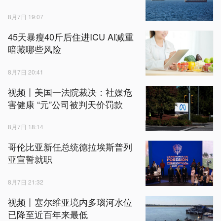
8月7日 19:07
45天暴瘦40斤后住进ICU AI减重
暗藏哪些风险
8月7日 20:41
视频丨美国一法院裁决：社媒危
害健康 “元”公司被判天价罚款
8月7日 18:14
哥伦比亚新任总统德拉埃斯普列
亚宣誓就职
8月7日 21:32
视频丨塞尔维亚境内多瑙河水位
已降至近百年来最低