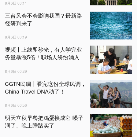
8月6日 00:11
三台风会不会影响我国？最新路
径研判来了
8月6日 00:19
视频丨上线即秒光，有人学完业
务量暴涨5倍！职场人纷纷涌入
8月6日 00:39
CGTN民调丨看完这份全球民调，
China Travel DNA动了！
8月6日 00:56
明天立秋早餐把鸡蛋换成它 嗓子
润了、晚上睡踏实了