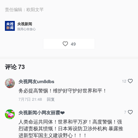
责任编辑：
欧阳文芊
央视新闻
我用心你放心
49
评论
73
央视网友um8dbs
12
务必提高警惕！维护好守护好世界和平！
7月7日 21:48
回复
央视新闻小网友丽霞❤️
7
人类命运共同体！世界和平万岁！高度警惕！强
烈谴责极其愤慨！日本筹设防卫涉外机构 暴露推
进新型军国主义建设野心！！！