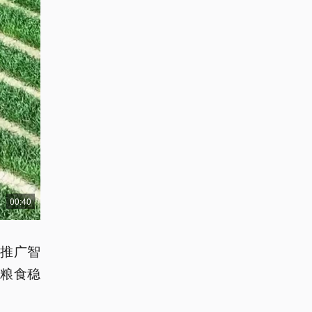
00:40
推广智
粮食稳