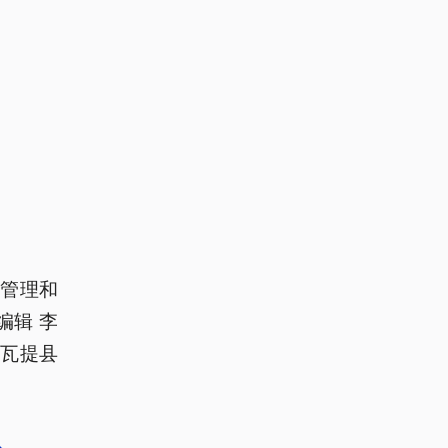
管理和
编辑 李
阿瓦提县