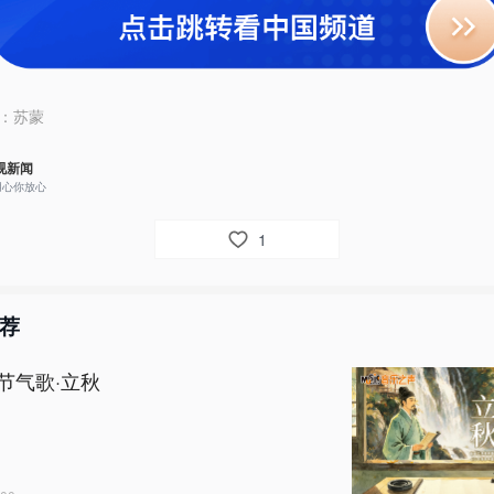
：
苏蒙
视新闻
用心你放心
1
荐
节气歌·立秋