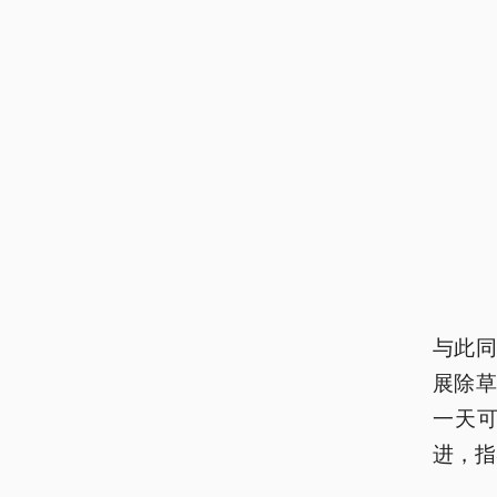
与此
展除
一天可
进，指