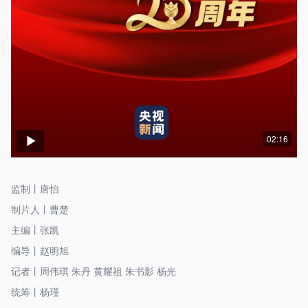
02:16
监制丨唐怡
制片人丨曹楚
主编丨张凯
编导丨赵明旭
记者丨周伟琪 朱丹 黄耀祖 朱书影 杨光
统筹丨杨瑾