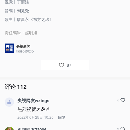
视觉丨丁丽洁
音编丨刘竞尧
歌曲丨廖昌永《东方之珠》
责任编辑：
赵明旭
央视新闻
我用心你放心
87
评论
112
央视网友wzings
4
热烈祝贺🎉🎉🎉
2022年6月25日 10:25
回复
央视网友73906
3