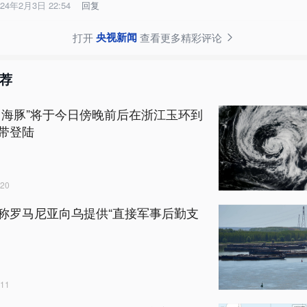
024年2月3日 22:54
回复
央视新闻
打开
查看更多精彩评论
荐
白海豚”将于今日傍晚前后在浙江玉环到
带登陆
20
称罗马尼亚向乌提供“直接军事后勤支
11