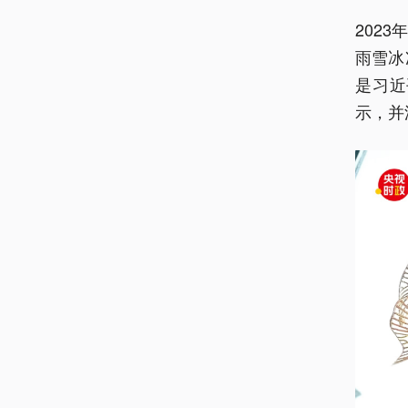
202
雨雪冰
是习近
示，并