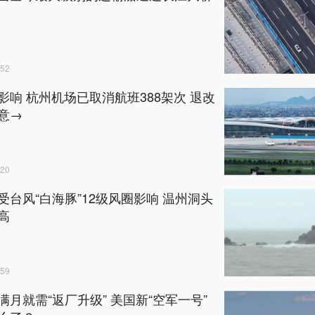
52
影响 杭州机场已取消航班388架次 退改
意→
20
受台风“白海豚”12级风圈影响 温州洞头
高
59
满月就需“返厂升级” 美国新“空军一号”