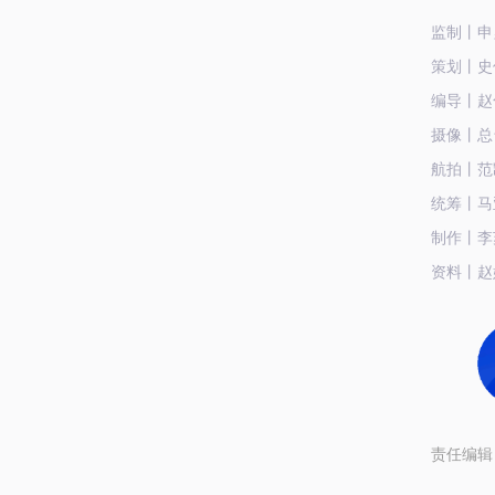
监制丨申
策划丨史
编导丨赵
摄像丨总
航拍丨范
统筹丨马
制作丨李
资料丨赵
责任编辑