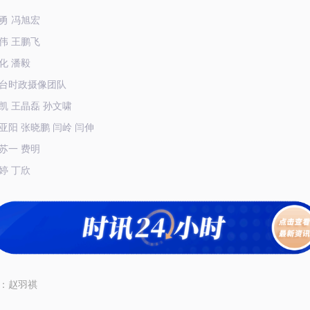
勇 冯旭宏
伟 王鹏飞
化 潘毅
台时政摄像团队
凯 王晶磊 孙文啸
亚阳 张晓鹏 闫岭 闫伸
苏一 费明
婷 丁欣
：
赵羽祺