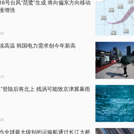
16号台风“琵鹭”生成 将向偏东方向移动
慢增强
42
续高温 韩国电力需求创今年新高
10
豚”登陆后将北上 残涡可能致京津冀暴雨
39
当全球最大级别的运输船通过长江大桥