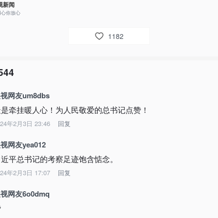
视新闻
用心你放心
1182
544
视网友um8dbs
最是牵挂暖人心！为人民敬爱的总书记点赞！
024年2月3日 23:46
回复
视网友yea012
习近平总书记的考察足迹饱含惦念。
024年2月3日 17:07
回复
视网友6o0dmq
赞