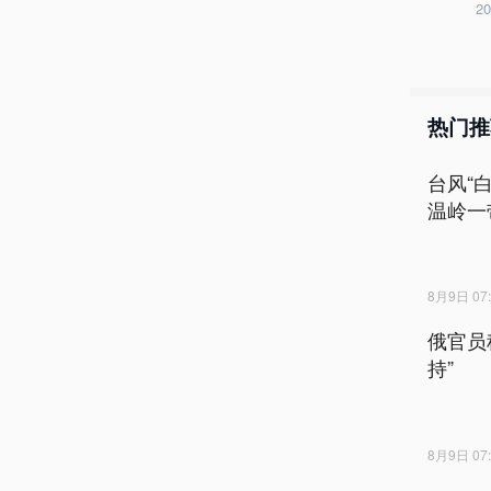
2
热门推
台风“
温岭一
8月9日 07:
俄官员
持”
8月9日 07: