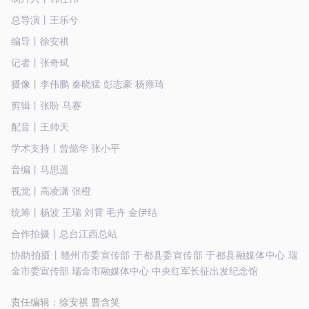
总导演丨王乐兮
编导丨徐安祺
记者丨张奇斌
摄像丨李伟鹏 秦晓猛 彭志豪 杨雍琦
剪辑丨张盼 马赛
配音丨王帅天
学术支持丨曾懿华 张小平
音编丨马思遥
视觉丨高凌潇 张橙
统筹丨杨波 王瑞 刘霄 毛卉 金伊结
合作拍摄丨总台江西总站
协助拍摄丨赣州市委宣传部 于都县委宣传部 于都县融媒体中心 瑞
金市委宣传部 瑞金市融媒体中心 中央红军长征出发纪念馆
责任编辑：
徐安祺 曹含笑