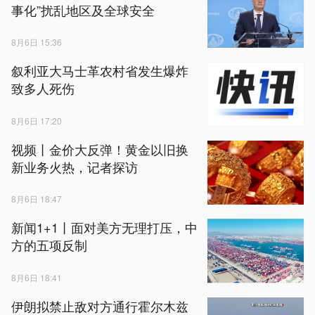
事化”扰乱地区及全球安全
8月6日 15:36
叙利亚大马士革农村省发生爆炸
致多人死伤
8月6日 17:20
视频丨金价大反弹！黄金以旧换
新业务火热，记者探访
8月6日 18:47
新闻1+1丨面对美方无理打压，中
方的五项反制
8月6日 18:41
伊朗拟禁止敌对方通行霍尔木兹