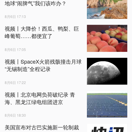
地球“闹脾气”我们该咋办？
8月6日 17:13
视频丨大降价！西瓜、鸭梨、巨
峰葡萄……都便宜了
8月6日 17:05
视频丨SpaceX火箭残骸撞击月球
“无锡制造”全程记录
8月6日 17:22
视频丨北京电网负荷破纪录 青
海、黑龙江绿电组团进京
8月6日 18:30
美国宣布对古巴实施新一轮制裁