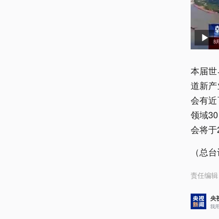
本届世
道新产
会有近
领域3
会将于
（总台
责任编辑
央
我