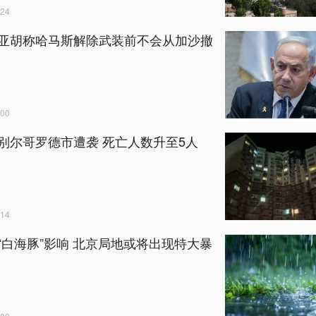
24
亚胡称哈马斯解除武装前不会从加沙撤
00
别尔哥罗德市遭袭 死亡人数升至5人
14
“白海豚”影响 北京局地或将出现特大暴