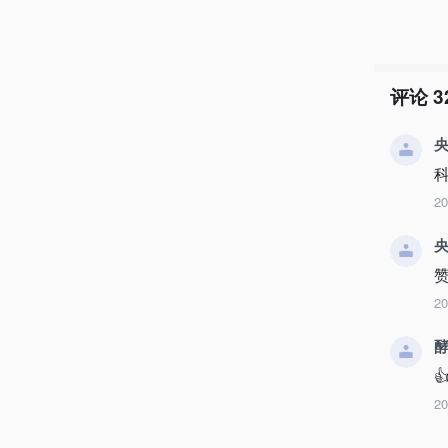
评论
3
央
2
央
2

2