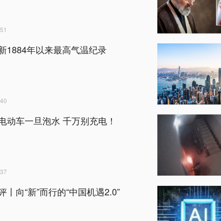
51
新1884年以来最高气温纪录
40
电动车一旦泡水 千万别充电！
37
丨向“新”而行的“中国机遇2.0”