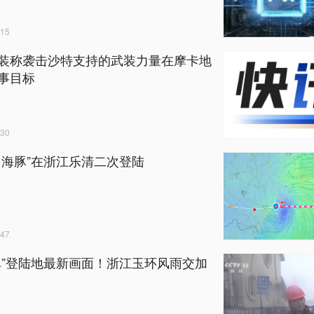
15
装称袭击沙特支持的武装力量在摩卡地
事目标
30
白海豚”在浙江乐清二次登陆
47
豚”登陆地最新画面！浙江玉环风雨交加