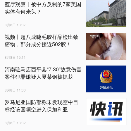
蓝厅观察丨被中方反制的7家美国
实体有何来头？
8月8日 13:37
视频丨超八成睫毛胶样品检出致
癌物，部分成分接近502胶！
8月8日 15:11
河南驻马店西平县“7·30”故意伤害
案件犯罪嫌疑人夏某钢被抓获
8月8日 11:00
罗马尼亚国防部称未发现空中目
标经该国领空进入保加利亚
8月8日 13:32