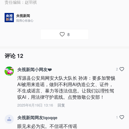
责任编辑：
赵羽祺
央视新闻
我用心你放心
8
评论
12
央视新闻小网友❤️
2
浑源县公安局网安大队大队长 孙涛：要多加警惕
AI被用来造谣，做到不利用AI伪造公文、证件，
不生成谣言、暴力等违法信息。让我们以理性驾
驭AI，用法律守护底线。点赞致敬公安部！
2025年6月19日 13:16
回复
央视新闻网友tqoqqe
1
眼见未必为实。不信谣不传谣