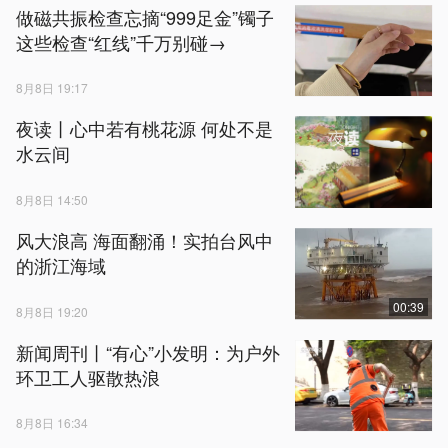
做磁共振检查忘摘“999足金”镯子
这些检查“红线”千万别碰→
8月8日 19:17
夜读丨心中若有桃花源 何处不是
水云间
8月8日 14:50
风大浪高 海面翻涌！实拍台风中
的浙江海域
00:39
8月8日 19:20
新闻周刊丨“有心”小发明：为户外
环卫工人驱散热浪
8月8日 16:34