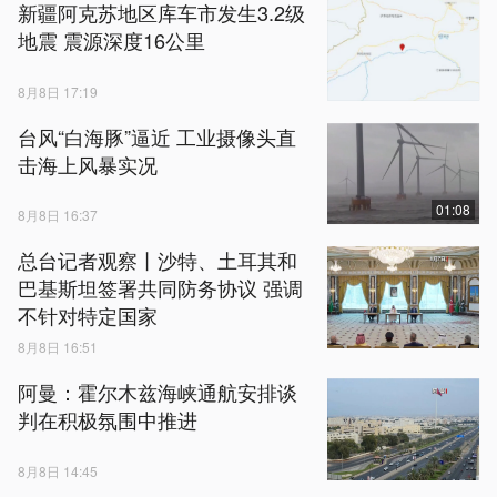
新疆阿克苏地区库车市发生3.2级
地震 震源深度16公里
8月8日 17:19
台风“白海豚”逼近 工业摄像头直
击海上风暴实况
01:08
8月8日 16:37
总台记者观察丨沙特、土耳其和
巴基斯坦签署共同防务协议 强调
不针对特定国家
8月8日 16:51
阿曼：霍尔木兹海峡通航安排谈
判在积极氛围中推进
8月8日 14:45