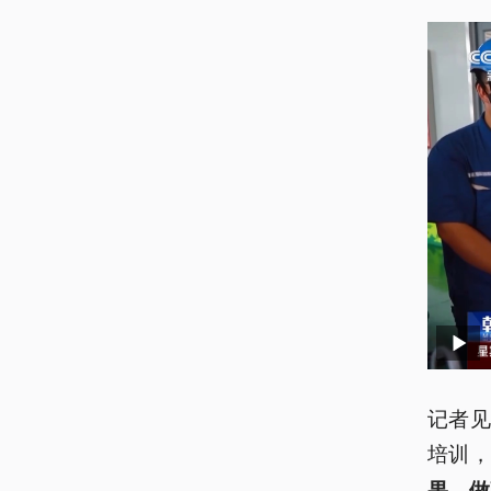
记者
培训，
果，做