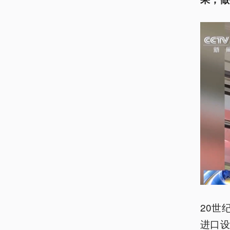
20世
进口