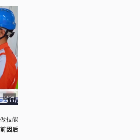
04:54
做技能
解前因后