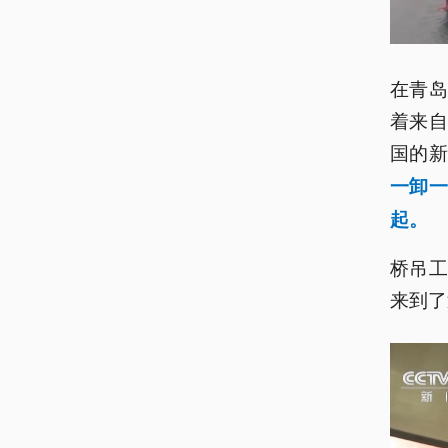
在青
着来
国的
一
卸
起。
桥吊
来到了