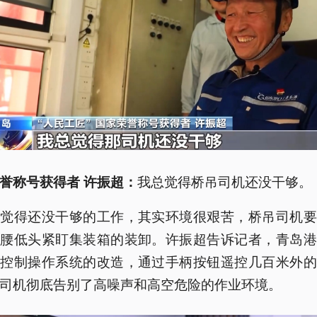
我总觉得桥吊司机还没干够。
誉称号获得者 许振超：
超觉得还没干够的工作，其实环境很艰苦，桥吊司机要
弯腰低头紧盯集装箱的装卸。许振超告诉记者，青岛港
程控制操作系统的改造，通过手柄按钮遥控几百米外的
司机彻底告别了高噪声和高空危险的作业环境。