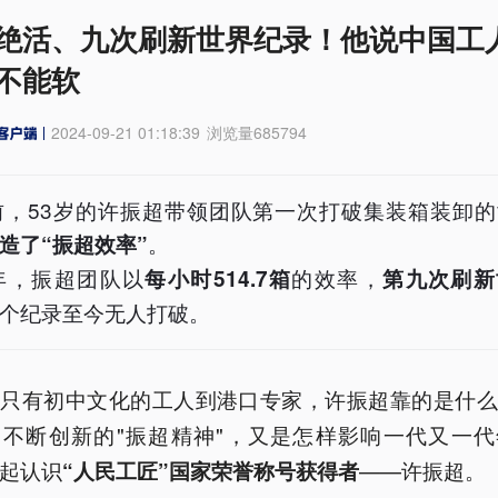
绝活、九次刷新世界纪录！他说中国工
不能软
2024-09-21 01:18:39
浏览量
685794
前，53岁的许振超带领团队第一次打破集装箱装卸
。
造了“振超效率”
9年，振超团队以
的效率，
每小时514.7箱
第九次刷新
个纪录至今无人打破。
个只有初中文化的工人到港口专家，许振超靠的是什么
、不断创新的"振超精神"，又是怎样影响一代又一代
起认识
——许振超。
“人民工匠”国家荣誉称号获得者