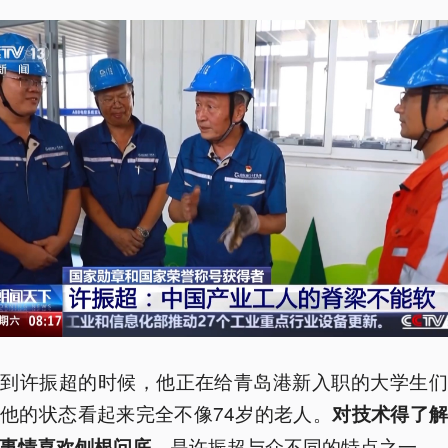
见到许振超的时候，他正在给青岛港新入职的大学生们
他的状态看起来完全不像74岁的老人。
对
技术得
了
，是许振超与众不同的特点之一。
事情喜欢刨根问底