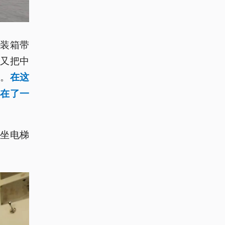
装箱带
又把中
场。
在这
在了一
坐电梯