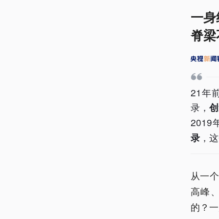
一身
脊梁
21年
录，
创
201
，这
录
从一
高峰
的？一