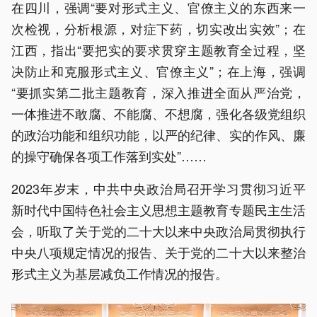
在四川，强调“要对形式主义、官僚主义的东西来一
次检视，分析根源，对症下药，切实改出实效”；在
江西，指出“要把实的要求贯穿主题教育全过程，坚
决防止和克服形式主义、官僚主义”；在上海，强调
“要抓实第二批主题教育，深入推进全面从严治党，
一体推进不敢腐、不能腐、不想腐，强化各级党组织
的政治功能和组织功能，以严的纪律、实的作风、廉
的操守确保各项工作落到实处”……
2023年岁末，中共中央政治局召开学习贯彻习近平
新时代中国特色社会主义思想主题教育专题民主生活
会，听取了关于党的二十大以来中央政治局贯彻执行
中央八项规定情况的报告、关于党的二十大以来整治
形式主义为基层减负工作情况的报告。