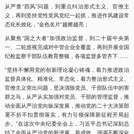
从严查“四风”问题，到重点纠治形式主义、官僚主
义，再到坚持党性党风党纪一起抓，推进作风建设常
态化长效化，“金色名片”越擦越亮；
从聚焦“国之大者”加强政治监督，到二十届中央第
一、二轮巡视完成对中管企业全覆盖，再到开展全国
纪检监察干部队伍教育整顿，各项监督多管齐下……
“坚持不懈用党的创新理论凝心铸魂，着力推进政治
监督具体化、精准化、常态化，着力整治形式主义、
官僚主义突出问题，坚决清除党员、干部队伍中的害
群之马，从严从实加强对党员、干部的管理监督，推
动全面从严治党向纵深发展，推动党的二十大决策部
署不折不扣贯彻落实，有力引领保障新征程开局起
步。”在这次中央纪委全会上，习近平总书记深刻总
结了全面从严治党的新进展、新成效，强调不断深化