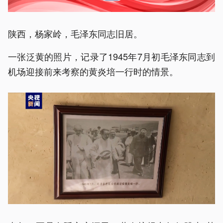
陕西，杨家岭，毛泽东同志旧居。
一张泛黄的照片，记录了1945年7月初毛泽东同志到
机场迎接前来考察的黄炎培一行时的情景。