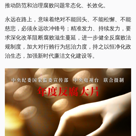
推动防范和治理腐败问题常态化、长效化。
永远在路上，意味着绝对不能回头、不能松懈、不能
慈悲，必须永远吹冲锋号；精准发力、持续发力，要
求深化改革阻断腐败滋生蔓延，进一步健全反腐败法
规制度，加大对行贿行为惩治力度，持之以恒净化政
治生态，加强新时代廉洁文化建设等。