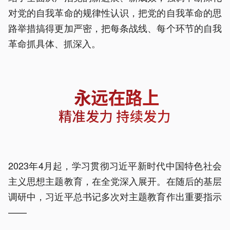
对党的自我革命的规律性认识，把党的自我革命的思
路举措搞得更加严密，把每条战线、每个环节的自我
革命抓具体、抓深入。
2023年4月起，学习贯彻习近平新时代中国特色社会
主义思想主题教育，在全党深入展开。在随后的基层
调研中，习近平总书记多次对主题教育作出重要指示
——