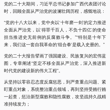
党的二十大期间，习近平总书记参加广西代表团讨论
时，回顾全面从严治党的波澜壮阔历程，感慨地说：
“党的十八大以来，党中央以‘十年磨一剑’的定力推进
全面从严治党，以‘得罪千百人，不负十四亿’的使命
担当推进史无前例的反腐败斗争。”“特别是十年下
来，我们这一套自我革命的‘组合拳’是载入史册的。”
党的二十大报告擘画了强国建设、民族复兴的宏伟蓝
图，专章阐述“坚定不移全面从严治党，深入推进新
时代党的建设新的伟大工程”。
从坚持以零容忍态度反腐惩恶，到严查重点问题、紧
盯重点对象，系统整治重点领域，再到坚持受贿行贿
一起查，惩治新型腐败和隐性腐败，攻坚战持久战精
准持续发力；