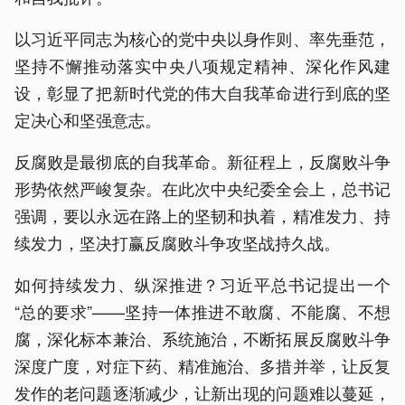
以习近平同志为核心的党中央以身作则、率先垂范，
坚持不懈推动落实中央八项规定精神、深化作风建
设，彰显了把新时代党的伟大自我革命进行到底的坚
定决心和坚强意志。
反腐败是最彻底的自我革命。新征程上，反腐败斗争
形势依然严峻复杂。在此次中央纪委全会上，总书记
强调，要以永远在路上的坚韧和执着，精准发力、持
续发力，坚决打赢反腐败斗争攻坚战持久战。
如何持续发力、纵深推进？习近平总书记提出一个
“总的要求”——坚持一体推进不敢腐、不能腐、不想
腐，深化标本兼治、系统施治，不断拓展反腐败斗争
深度广度，对症下药、精准施治、多措并举，让反复
发作的老问题逐渐减少，让新出现的问题难以蔓延，