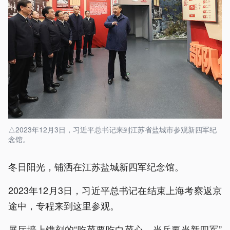
△2023年12月3日，习近平总书记来到江苏省盐城市参观新四军纪
念馆。
冬日阳光，铺洒在江苏盐城新四军纪念馆。
2023年12月3日，习近平总书记在结束上海考察返京
途中，专程来到这里参观。
展厅墙上镌刻的“吃菜要吃白菜心，当兵要当新四军”