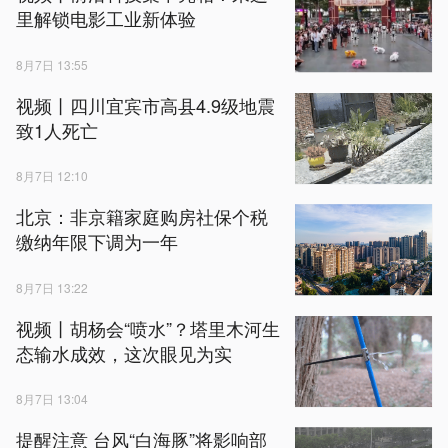
里解锁电影工业新体验
8月7日 13:55
视频丨四川宜宾市高县4.9级地震
致1人死亡
8月7日 12:10
北京：非京籍家庭购房社保个税
缴纳年限下调为一年
8月7日 13:22
视频丨胡杨会“喷水”？塔里木河生
态输水成效，这次眼见为实
8月7日 13:04
提醒注意 台风“白海豚”将影响部