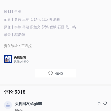
监制丨申勇
记者丨史伟 王鹏飞 赵化 彭汉明 潘毅
摄像丨李铮 马超 段德文 郭鸿 程铖 石丞 范一鸣
录音丨程爱华
责任编辑：
王丹妮
央视新闻
我用心你放心
4642
评论
5318
央视网友s3g955
74
赞👍