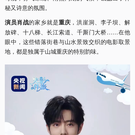
秘又诗意的氛围。
的家乡就是
，洪崖洞、李子坝、解
演员肖战
重庆
放碑、十八梯、长江索道、千厮门大桥……在他
眼中，这些错落街巷与山水景致交织的电影取景
地，都是独属于山城重庆的特别韵味。