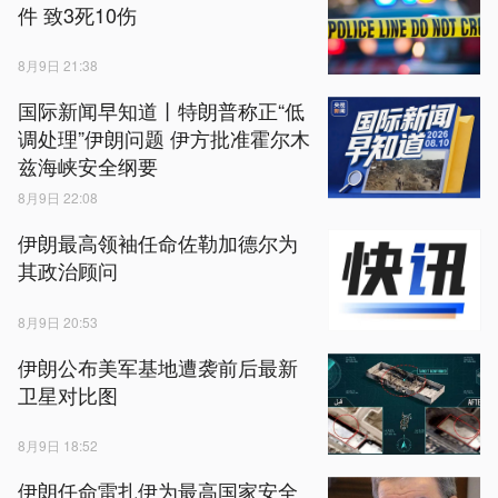
件 致3死10伤
8月9日 21:38
国际新闻早知道丨特朗普称正“低
调处理”伊朗问题 伊方批准霍尔木
兹海峡安全纲要
8月9日 22:08
伊朗最高领袖任命佐勒加德尔为
其政治顾问
8月9日 20:53
伊朗公布美军基地遭袭前后最新
卫星对比图
8月9日 18:52
伊朗任命雷扎伊为最高国家安全