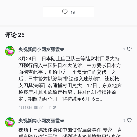
19
评论
25
央视新闻小网友丽霞❤️
3
3月24日，日本陆上自卫队三等陆尉村田晃大持
刀强行闯入中国驻日本大使馆。中方要求日本方
面彻查此事，并给中方一个负责任的交代。之
后，日本警方以涉嫌“非法侵入建筑物”、违反枪
支刀具法等罪名逮捕村田晃大。17日，东京地方
检察厅对其实施鉴定拘留，将对他进行精神鉴
定，期限为两个月，将持续至6月16日。
4月18日 09:51
回复
央视新闻小网友丽霞❤️
3
视频丨日媒集体淡化中国使馆遇袭事件 专家：背
后有隐形政治干预！强烈谴责极其愤慨日媒集体