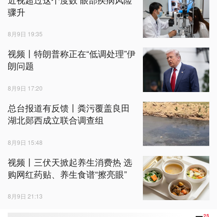
骤升
8月9日 19:35
视频丨特朗普称正在“低调处理”伊
朗问题
8月9日 17:20
总台报道有反馈丨粪污覆盖良田
湖北郧西成立联合调查组
8月9日 15:48
视频丨三伏天掀起养生消费热 选
购网红药贴、养生食谱“擦亮眼”
8月9日 21:13
25