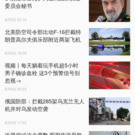
委员会秘书
8月9日 20:10
北美防空司令部出动F-16拦截特
朗普高尔夫俱乐部附近两架飞机
8月9日 19:39
视频丨每天躺着玩手机超5小时
男子确诊血栓 这3个预警信号别
忽视→
8月9日 20:23
俄国防部：拦截285架乌克兰无人
机并对乌发动空袭
8月9日 17:53
近视超过这个度数 眼部疾病风险