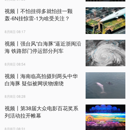
视频丨不怕挂得多就怕挂一颗
轰-6N挂惊雷-1为啥受关注？
8月8日 08:17
视频丨强台风“白海豚”逼近浙闽沿
海 铁路部门停运部分列车
8月8日 08:54
视频丨海南临高拍摄到两头中华
白海豚 疑似被网状物缠绕
8月8日 08:28
视频丨第38届大众电影百花奖系
列活动拉开帷幕
8月8日 08:31