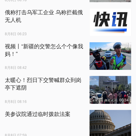
俄称打击乌军工企业 乌称拦截俄
无人机
8月8日 06:23
视频丨“新疆的交警怎么个个像我
妈！”
8月8日 08:42
太暖心！烈日下交警喊群众到岗
亭下遮阴
00:34
8月8日 08:16
美参议院通过临时拨款法案
8月8日 07:59