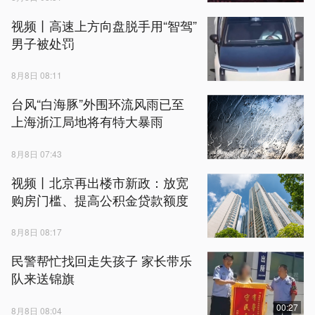
视频丨高速上方向盘脱手用“智驾”
男子被处罚
8月8日 08:11
台风“白海豚”外围环流风雨已至
上海浙江局地将有特大暴雨
8月8日 07:43
视频丨北京再出楼市新政：放宽
购房门槛、提高公积金贷款额度
8月8日 08:17
民警帮忙找回走失孩子 家长带乐
队来送锦旗
00:27
8月8日 08:04