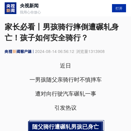
央视新闻
打开
我用心你放心
家长必看丨男孩骑行摔倒遭碾轧身
亡！孩子如何安全骑行？
2024-08-14 06:56:12
浏览量
1313908
近日
一男孩随父亲骑行时不慎摔车
遭对向行驶汽车碾轧一事
引发热议
随父骑行遭碾轧男孩已身亡