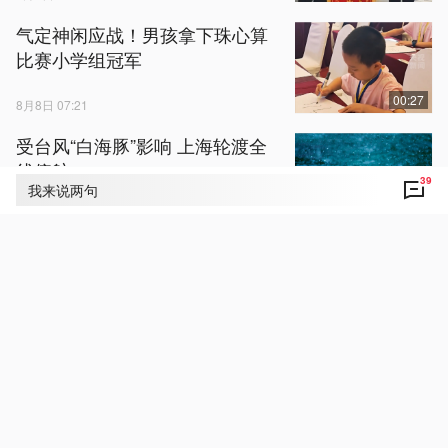
气定神闲应战！男孩拿下珠心算
比赛小学组冠军
00:27
8月8日 07:21
受台风“白海豚”影响 上海轮渡全
线停航
39
我来说两句
8月8日 07:12
鄂EF2C30车主 你冲下车救人的
样子好帅！
8月8日 07:33
海南东方市发布暴雨红色预警信
号
8月8日 07:20