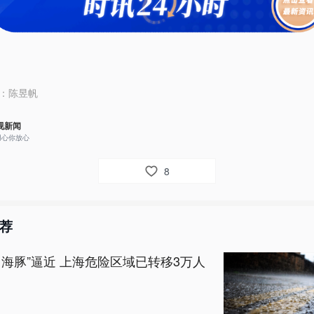
：
陈昱帆
视新闻
用心你放心
8
荐
白海豚”逼近 上海危险区域已转移3万人