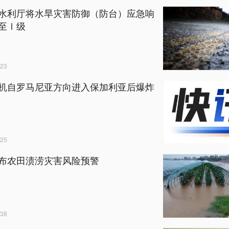
水利厅将水旱灾害防御（防台）应急响
至Ⅰ级
23
机自罗马尼亚方向进入保加利亚后爆炸
25
布农田渍涝灾害风险预警
38