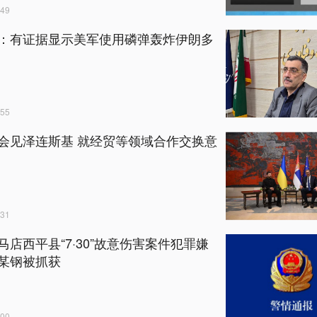
49
：有证据显示美军使用磷弹轰炸伊朗多
55
会见泽连斯基 就经贸等领域合作交换意
31
马店西平县“7·30”故意伤害案件犯罪嫌
某钢被抓获
00