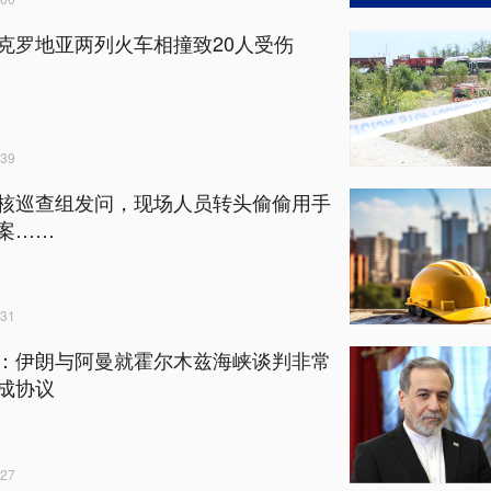
克罗地亚两列火车相撞致20人受伤
39
核巡查组发问，现场人员转头偷偷用手
案……
31
：伊朗与阿曼就霍尔木兹海峡谈判非常
成协议
27