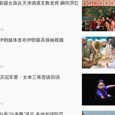
新疆女孩在天津偶遇支教老师 瞬间哭红
09
伊朗媒体发布伊朗最高领袖视频
30
横滨冠军赛：女单三将晋级四强
13
台风“白海豚”逼近 各地加强防范