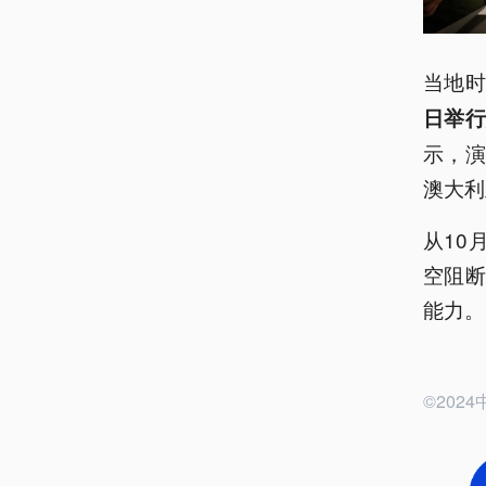
当地时
日举行
示，
澳大利
从10
空阻
能力。
©20