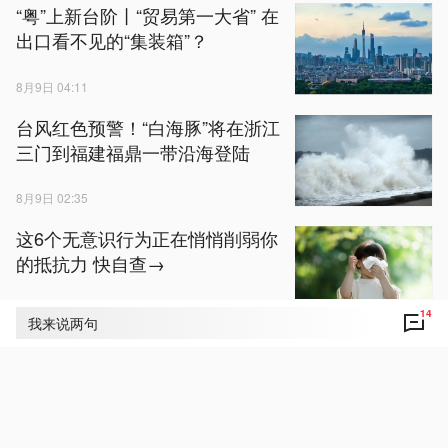
“粤”上新台阶丨“贸易第一大省” 在
出口看不见的“集装箱”？
8月9日 04:11
台风红色预警！“白海豚”将在浙江
三门到福建福鼎一带沿海登陆
8月9日 02:35
这6个无意识行为正在悄悄削弱你
的抵抗力 快自查→
8月9日 02:49
14
我来说两句
视频丨“白海豚”5次“眼壁置换”仍
维持较强级别 浙江温州全力防范
8月9日 02:48