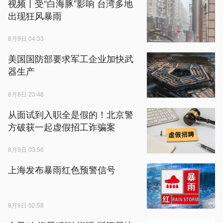
视频丨受“白海豚”影响 台湾多地
出现狂风暴雨
8月9日 04:33
美国国防部要求军工企业加快武
器生产
8月8日 23:48
从面试到入职全是假的！北京警
方破获一起虚假招工诈骗案
8月9日 03:56
上海发布暴雨红色预警信号
8月9日 02:58