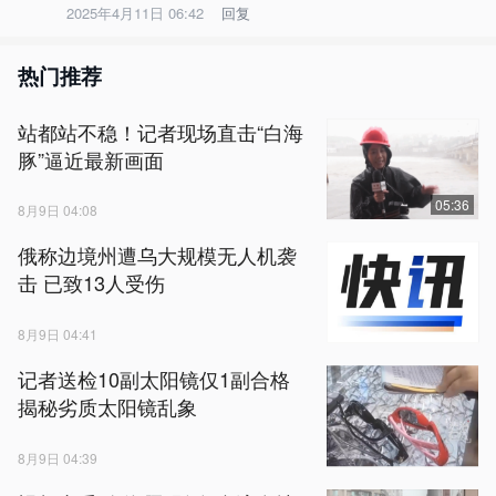
2025年4月11日 06:42
回复
热门推荐
站都站不稳！记者现场直击“白海
豚”逼近最新画面
05:36
8月9日 04:08
俄称边境州遭乌大规模无人机袭
击 已致13人受伤
8月9日 04:41
记者送检10副太阳镜仅1副合格
揭秘劣质太阳镜乱象
8月9日 04:39