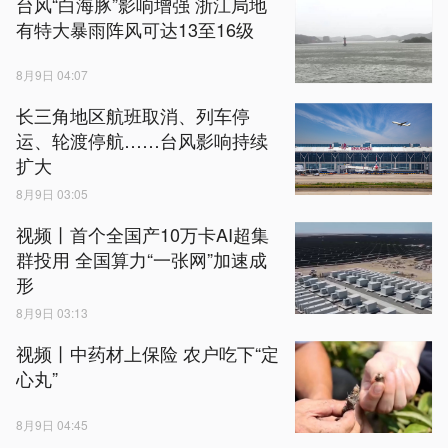
台风“白海豚”影响增强 浙江局地
有特大暴雨阵风可达13至16级
8月9日 04:07
长三角地区航班取消、列车停
运、轮渡停航……台风影响持续
扩大
8月9日 03:05
视频丨首个全国产10万卡AI超集
群投用 全国算力“一张网”加速成
形
8月9日 03:13
视频丨中药材上保险 农户吃下“定
心丸”
8月9日 04:45