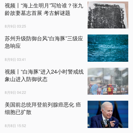
视频丨“海上生明月”写给谁？张九
龄故妻墓志首展 考古解谜题
8月9日 03:25
苏州升级防御台风“白海豚”三级应
急响应
8月9日 03:41
视频丨“白海豚”进入24小时警戒线
象山进入防御状态
8月9日 04:22
美国前总统拜登前列腺癌恶化 癌
细胞已扩散
8月8日 15:52