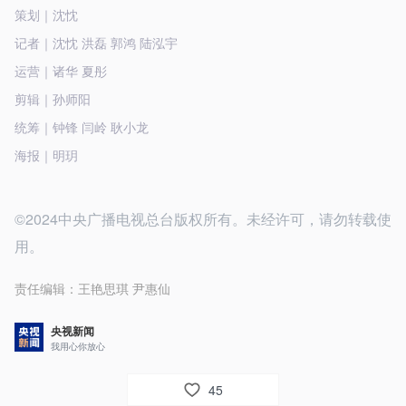
策划｜沈忱
记者｜沈忱 洪磊 郭鸿 陆泓宇
运营｜诸华 夏彤
剪辑｜孙师阳
统筹｜钟锋 闫岭 耿小龙
海报｜明玥
©2024中央广播电视总台版权所有。未经许可，请勿转载使
用。
责任编辑：
王艳思琪 尹惠仙
央视新闻
我用心你放心
45