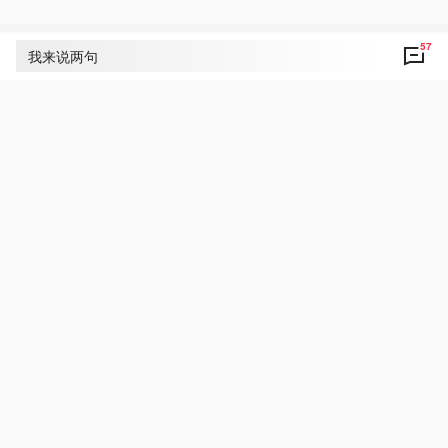
57
评论
57
我来说两句
伏黑惠
4
国家主席习近平将出席在阿斯塔纳举行的上海合
作组织成员国元首理事会第二十四次会议，并应
哈萨克斯坦共和国总统托卡耶夫、塔吉克斯坦共
和国总统拉赫蒙邀请对两国进行国事访问，愿中
国和哈萨克斯坦的关系越来越密切
2024年7月4日 04:45
回复
央视网友3g885k
3
加油
2024年7月4日 04:35
回复
央视网友pwhymx
3
中塔友谊长存