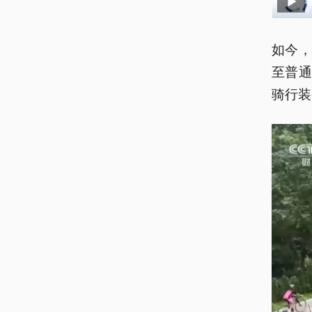
如今
至普
骑行装