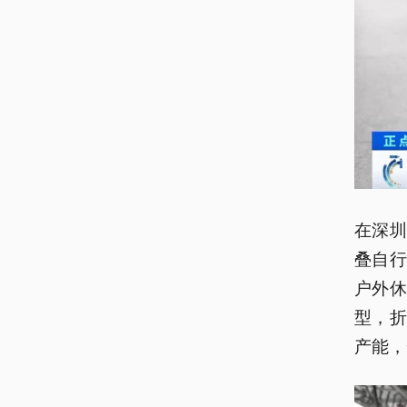
在深
叠自
户外
型，
产能，