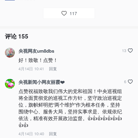
117
评论
155
央视网友um8dbs
13
好！致敬！点赞！
4月14日 10:41
回复
央视新闻小网友丽霞❤️
6
点赞祝福致敬我们伟大的党和祖国！中央巡视组
将全面贯彻党的巡视工作方针，坚守政治巡视定
位，旗帜鲜明把“两个维护”作为根本任务，坚持
围绕中心、服务大局，坚持实事求是、依规依纪
依法，精准有效开展政治监督。👍👍👍👍👍👍👍
👍👍
4月14日 10:40
回复