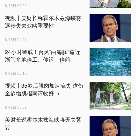
8月8日 06:00
视频丨美财长称霍尔木兹海峡将
逐步失去战略重要性
8月8日 04:21
24小时警戒！台风“白海豚”逼近
浙闽多地停工、停运、停航
8月8日 05:16
视频丨35岁后肌肉加速流失 这份
全龄增肌指南请收好→
8月8日 05:02
美财长说霍尔木兹海峡将无关紧
要