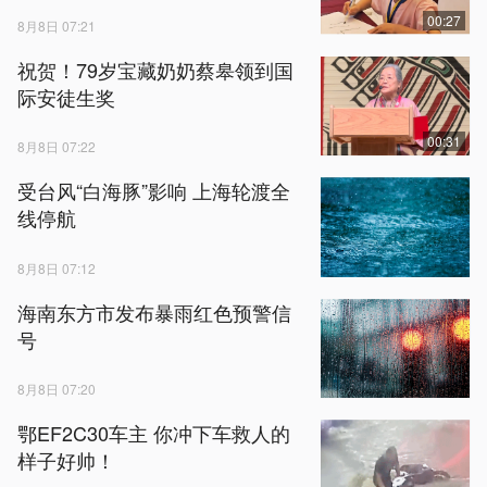
00:27
8月8日 07:21
祝贺！79岁宝藏奶奶蔡皋领到国
际安徒生奖
00:31
8月8日 07:22
受台风“白海豚”影响 上海轮渡全
线停航
8月8日 07:12
海南东方市发布暴雨红色预警信
号
8月8日 07:20
鄂EF2C30车主 你冲下车救人的
样子好帅！