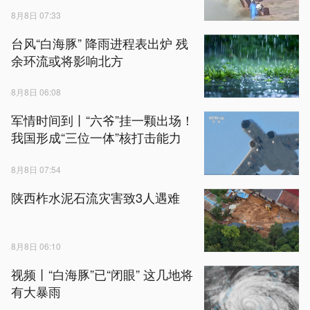
8月8日 07:33
台风“白海豚” 降雨进程表出炉 残
余环流或将影响北方
8月8日 06:08
军情时间到丨“六爷”挂一颗出场！
我国形成“三位一体”核打击能力
8月8日 07:54
陕西柞水泥石流灾害致3人遇难
8月8日 06:10
视频丨“白海豚”已“闭眼” 这几地将
有大暴雨