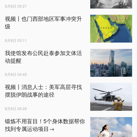
8月8日 05:27
视频丨也门西部地区军事冲突升
级
8月8日 05:11
我使馆发布公民赴泰参加文体活
动提醒
8月8日 04:45
视频丨消息人士：美军高层寻找
摆脱伊朗战事的途径
8月8日 06:26
锻炼不用盲目！5个身体数据帮你
找到专属运动项目→