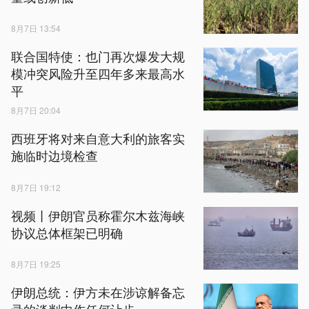
8月7日 13:54
联合国特使：也门再次爆发大规
模冲突风险升至四年多来最高水
平
8月7日 20:04
西班牙将对来自意大利的旅客实
施临时边境检查
8月7日 19:12
视频丨伊朗官员称霍尔木兹海峡
协议总体框架已明确
8月7日 19:25
伊朗总统：伊方未在涉谅解备忘