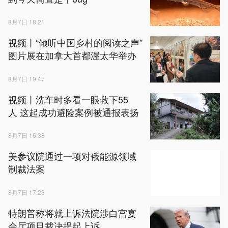
8月7日 18:21
视频丨“倾听中国乡村的阅读之声”
图片展在加拿大首都渥太华举办
8月7日 19:47
视频丨洗车时多看一眼救下55
人 这起成功避险案例被通报表扬
8月7日 16:38
美参议院通过一项对俄能源领域
制裁法案
8月7日 17:23
特朗普称将就上诉法院涉白宫宴
会厅项目裁决提起上诉