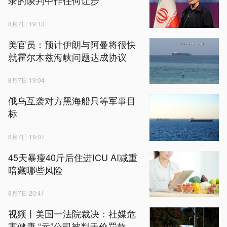
录的谈判中作任何让步
8月7日 19:13
美官员：预计伊朗与阿曼将很快
就霍尔木兹海峡问题达成协议
8月7日 19:04
俄乌互袭对方黑海船只等军事目
标
8月7日 19:07
45天暴瘦40斤后住进ICU AI减重
暗藏哪些风险
8月7日 20:41
视频丨美国一法院裁决：社媒危
害健康 “元”公司被判天价罚款