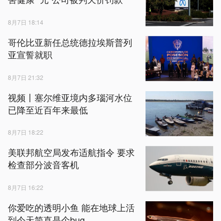
8月7日 18:14
哥伦比亚新任总统德拉埃斯普列
亚宣誓就职
8月7日 21:32
视频丨塞尔维亚境内多瑙河水位
已降至近百年来最低
8月7日 18:22
美联邦航空局发布适航指令 要求
检查部分波音客机
8月7日 16:22
你爱吃的透明小鱼 能在地球上活
到今天简直是个bug