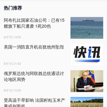
热门推荐
阿布扎比国家石油公司：已有15
艘旗下船只遭袭 1死20伤
8月7日 14:50
美国一消防直升机在犹他州坠毁
8月7日 21:52
俄罗斯总统与阿联酋总统通话讨
论地区局势
8月7日 10:20
受高温干旱影响 法国籽粒玉米产
量或创新低