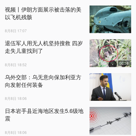
视频丨伊朗方面展示被击落的美
以飞机残骸
8月8日 17:07
退伍军人用无人机坚持搜救 四岁
走失儿童找到了
00:58
8月8日 18:52
乌外交部：乌无意向保加利亚方
向发射任何装备
8月8日 18:06
日本岩手县近海地区发生5.6级地
震
8月8日 18:06