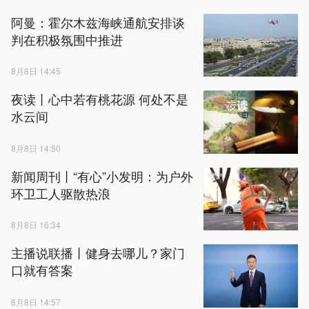
阿曼：霍尔木兹海峡通航安排谈
判在积极氛围中推进
8月8日 14:45
夜读丨心中若有桃花源 何处不是
水云间
8月8日 14:50
新闻周刊丨“有心”小发明：为户外
环卫工人驱散热浪
8月8日 16:34
主播说联播丨健身去哪儿？家门
口就有答案
8月8日 14:57