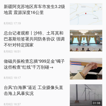
新疆阿克苏地区库车市发生3.2级
地震 震源深度16公里
8月8日 17:19
总台记者观察丨沙特、土耳其和
巴基斯坦签署共同防务协议 强调
不针对特定国家
8月8日 16:51
做磁共振检查忘摘“999足金”镯子
这些检查“红线”千万别碰→
8月8日 19:17
台风“白海豚”逼近 工业摄像头直
击海上风暴实况
01:08
8月8日 16:37