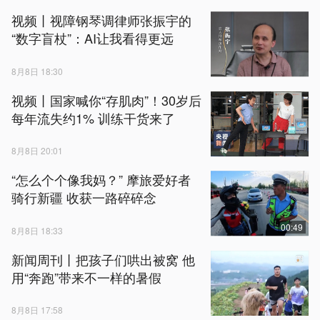
视频丨视障钢琴调律师张振宇的
“数字盲杖”：AI让我看得更远
8月8日 18:30
视频丨国家喊你“存肌肉”！30岁后
每年流失约1% 训练干货来了
8月8日 20:01
“怎么个个像我妈？” 摩旅爱好者
骑行新疆 收获一路碎碎念
00:49
8月8日 18:33
新闻周刊丨把孩子们哄出被窝 他
用“奔跑”带来不一样的暑假
8月8日 17:58