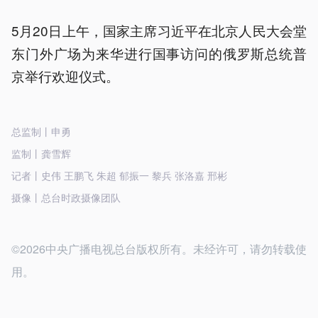
5月20日上午，国家主席习近平在北京人民大会堂
东门外广场为来华进行国事访问的俄罗斯总统普
京举行欢迎仪式。
总监制丨申勇
监制丨龚雪辉
记者丨史伟 王鹏飞 朱超 郁振一 黎兵 张洛嘉 邢彬
摄像丨总台时政摄像团队
©2026中央广播电视总台版权所有。未经许可，请勿转载使
用。