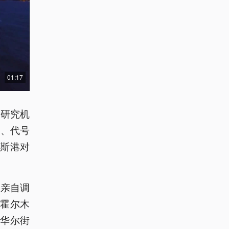
01:17
I研究机
语言、代号
巴斯港对
，亲自调
《霍尔木
华尔街