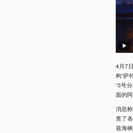
4月7
构“萨特
“3号
面的阿
消息称
查了各
兹海