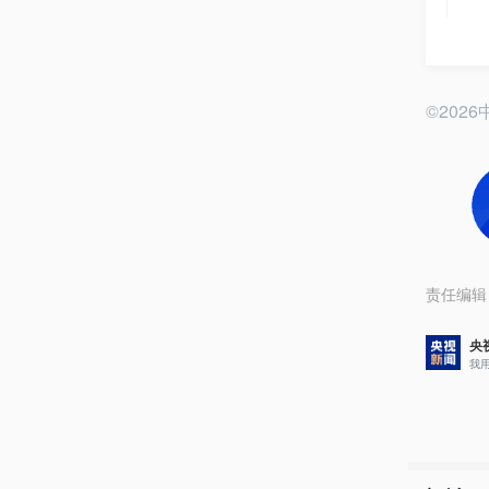
©20
责任编辑
央
我