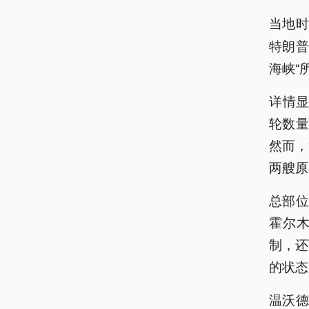
当地时
特朗
海峡“
详情显
轮数量
然而，
两艘原
总部位
霍尔
制，还
的状态
温沃