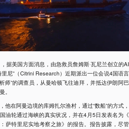
日，据美国方面消息，由急救员詹姆斯·瓦尼兰创立的A
里尼”（Citrini Research）近期派出一位会说4国
分析师”的调查员，从曼哈顿飞往迪拜，并抵达伊朗阿
曼。
，他在阿曼边境的库姆扎尔渔村，通过“数船”的方式
国油轮通过海峡的真实状况，并在4月5日发表名为
峡：萨特里尼实地考察之旅》的报告。报告披露，尽管