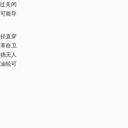
过关闭
这可能导
轮径直穿
朗革命卫
赫德无人
型油轮可