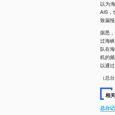
以为
AIS
致漏报
据悉，
过海峡
队在海
机的频
以通过
（总台
相
总台记