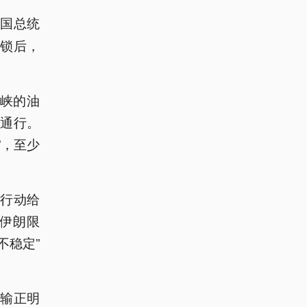
美国总统
锁后，
海峡的油
可通行。
”，至少
方行动给
伊朗限
不稳定”
输正明