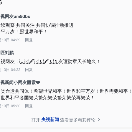
6
视网友um8dbs
续观察 共同关注 共同协调推动推进！

和平万岁！愿世界和平！
月13日 04:39
回复
木匠刘鹏
视网友：🇮🇷🖋🇷🇺🖋🇨🇳友谊勋章天长地久！
月13日 04:33
回复
视新闻小网友丽霞❤️
人类命运共同体！希望世界和平！世界和平万岁！世界需要和平
福世界和平各国繁荣繁荣繁荣繁荣繁荣再繁荣！
月13日 05:30
回复
央视新闻
打开
查看更多精彩评论