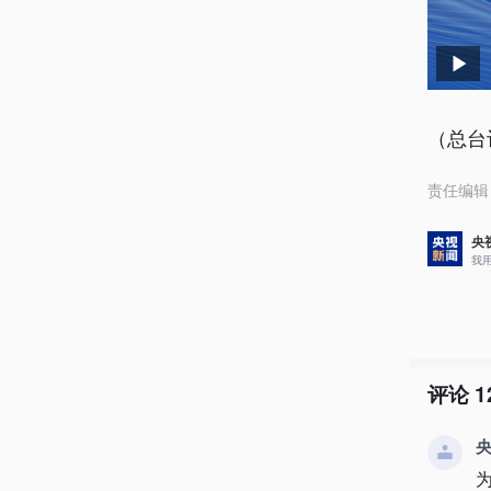
（总台
责任编辑
央
我
评论
1
央