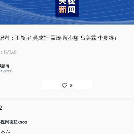
记者：王新宇 吴成轩 孟涛 顾小慈 吕美霖 李灵睿）
：
杨弘杨
视新闻
用心你放心
8
2
视网友l2xsox
为人民