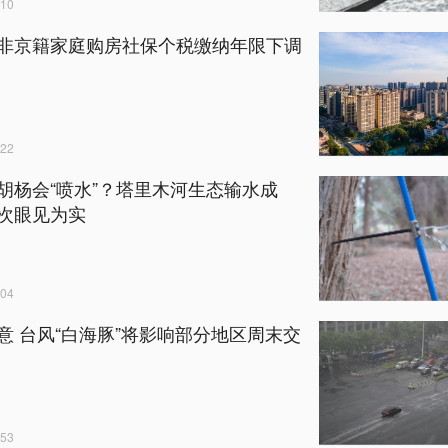
10
非京籍家庭购房社保个税缴纳年限下调
22
胡杨会“喷水”？塔里木河生态输水成
次眼见为实
04
意 台风“白海豚”将影响部分地区周末交
53