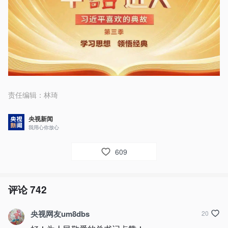
责任编辑：
林琦
央视新闻
我用心你放心
609
评论
742
央视网友um8dbs
20