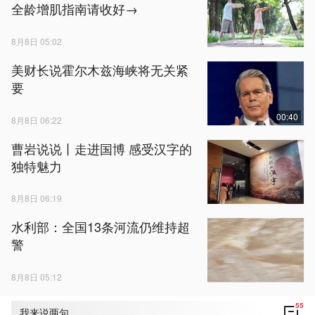
全龄增肌指南请收好→
8月8日 05:02
美财长说霍尔木兹海峡将无关紧
要
00:40
8月8日 06:22
曹岩说说丨走进国博 感受汉字的
独特魅力
8月8日 06:19
水利部：全国13条河流仍维持超
警
8月8日 05:12
55
我来说两句