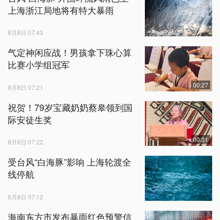
上海浙江局地将有特大暴雨
8月8日 07:43
气定神闲应战！男孩拿下珠心算
比赛小学组冠军
00:27
8月8日 07:21
祝贺！79岁宝藏奶奶蔡皋领到国
际安徒生奖
00:31
8月8日 07:22
受台风“白海豚”影响 上海轮渡全
线停航
8月8日 07:12
海南东方市发布暴雨红色预警信