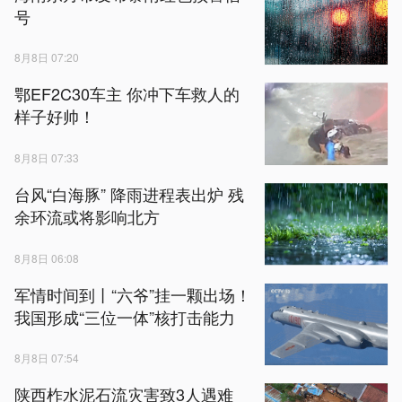
号
8月8日 07:20
鄂EF2C30车主 你冲下车救人的
样子好帅！
8月8日 07:33
台风“白海豚” 降雨进程表出炉 残
余环流或将影响北方
8月8日 06:08
军情时间到丨“六爷”挂一颗出场！
我国形成“三位一体”核打击能力
8月8日 07:54
陕西柞水泥石流灾害致3人遇难