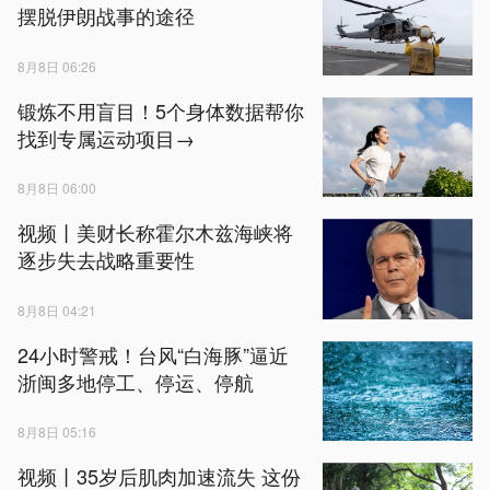
摆脱伊朗战事的途径
8月8日 06:26
锻炼不用盲目！5个身体数据帮你
找到专属运动项目→
8月8日 06:00
视频丨美财长称霍尔木兹海峡将
逐步失去战略重要性
8月8日 04:21
24小时警戒！台风“白海豚”逼近
浙闽多地停工、停运、停航
8月8日 05:16
视频丨35岁后肌肉加速流失 这份